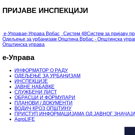
ПРИЈАВЕ ИНСПЕКЦИЈИ
е-Управа
е-Управа Врбас
Систем 48
Систем за пријаву п
Одељење за урбанизам
Општина Врбас - Општинска упра
Општинска управа
е-Управа
ИНФОРМАТОР О РАДУ
ОДЕЉЕЊЕ ЗА УРБАНИЗАМ
ИНСПЕКЦИЈЕ
ЈАВНЕ НАБАВКЕ
СЛУЖБЕНИ ЛИСТ
ОБРАСЦИ И ФОРМУЛАРИ
ПЛАНОВИ / ДОКУМЕНТИ
ВОДИЧ КРОЗ ОПШТИНУ
ПРИСТУП ИНФОРМАЦИЈАМА ОД ЈАВНОГ ЗНАЧАЈ
AgroLIFE