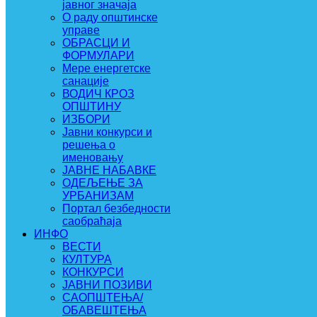
јавног значаја
О раду општинске
управе
ОБРАСЦИ И
ФОРМУЛАРИ
Мере енергетске
санације
ВОДИЧ КРОЗ
ОПШТИНУ
ИЗБОРИ
Јавни конкурси и
решења о
именовању
ЈАВНЕ НАБАВКЕ
ОДЕЉЕЊЕ ЗА
УРБАНИЗАМ
Портал безбедности
саобраћаја
ИНФО
ВЕСТИ
КУЛТУРА
КОНКУРСИ
ЈАВНИ ПОЗИВИ
САОПШТЕЊА/
ОБАВЕШТЕЊА