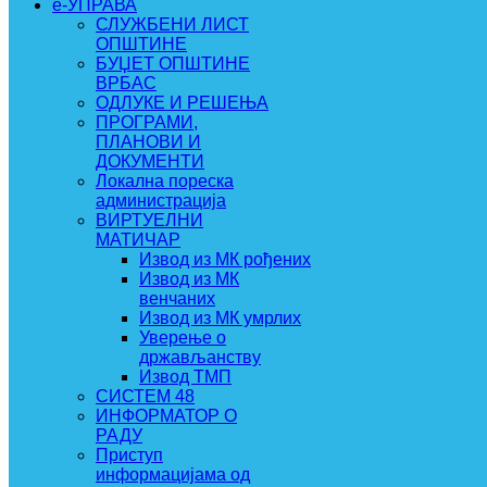
e-УПРАВА
СЛУЖБЕНИ ЛИСТ
ОПШТИНЕ
БУЏЕТ ОПШТИНЕ
ВРБАС
ОДЛУКЕ И РЕШЕЊА
ПРОГРАМИ,
ПЛАНОВИ И
ДОКУМЕНТИ
Локална пореска
администрација
ВИРТУЕЛНИ
МАТИЧАР
Извод из МК рођених
Извод из МК
венчаних
Извод из МК умрлих
Уверење о
држављанству
Извод ТМП
СИСТЕМ 48
ИНФОРМАТОР О
РАДУ
Приступ
информацијама од