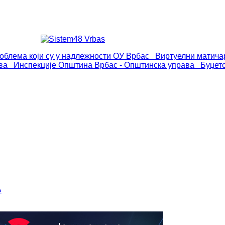
роблема који су у надлежности ОУ Врбас
Виртуелни матича
ва
Инспекције
Општина Врбас - Општинска управа
Буџет
А