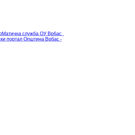
р
Матична служба ОУ Врбас
ски портал
Општина Врбас -