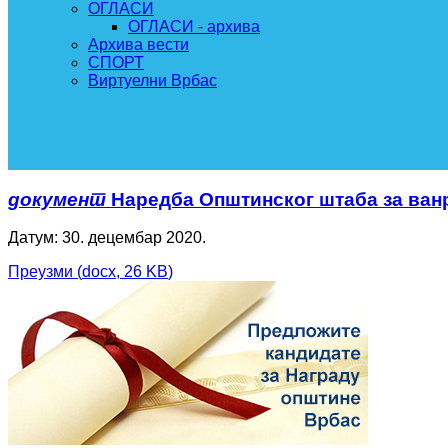
ОГЛАСИ
ОГЛАСИ - архива
Архива вести
СПОРТ
Виртуелни Врбас
документ
Наредба Општинског штаба за ван
Датум: 30. децембар 2020.
Преузми
(
docx,
26 KB
)