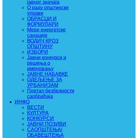
јавног значаја
О раду општинске
управе
ОБРАСЦИ И
ФОРМУЛАРИ
Мере енергетске
санације
ВОДИЧ КРОЗ
ОПШТИНУ
ИЗБОРИ
Јавни конкурси и
решења о
именовању
ЈАВНЕ НАБАВКЕ
ОДЕЉЕЊЕ ЗА
УРБАНИЗАМ
Портал безбедности
саобраћаја
ИНФО
ВЕСТИ
КУЛТУРА
КОНКУРСИ
ЈАВНИ ПОЗИВИ
САОПШТЕЊА/
ОБАВЕШТЕЊА