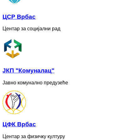
ЦСР Врбас
Центар за социјални рад
ЈКП "Комуналац"
Јавно комунално предузеће
ЦФК Врбас
Центар за физичку културу