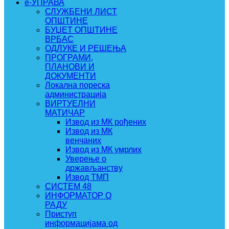
e-УПРАВА
СЛУЖБЕНИ ЛИСТ
ОПШТИНЕ
БУЏЕТ ОПШТИНЕ
ВРБАС
ОДЛУКЕ И РЕШЕЊА
ПРОГРАМИ,
ПЛАНОВИ И
ДОКУМЕНТИ
Локална пореска
администрација
ВИРТУЕЛНИ
МАТИЧАР
Извод из МК рођених
Извод из МК
венчаних
Извод из МК умрлих
Уверење о
држављанству
Извод ТМП
СИСТЕМ 48
ИНФОРМАТОР О
РАДУ
Приступ
информацијама од