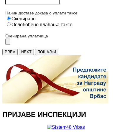
Начин доставе доказа о уплати таксе
Скенирано
Ослобођено плаћања таксе
Скенирана уплатница
PREV
NEXT
ПОШАЉИ
ПРИЈАВЕ ИНСПЕКЦИЈИ