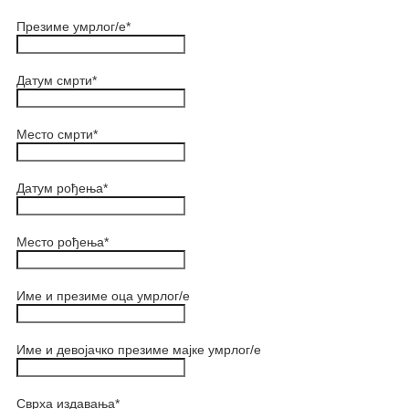
Презиме умрлог/е
*
Датум смрти
*
Место смрти
*
Датум рођења
*
Место рођења
*
Име и презиме оца умрлог/е
Име и девојачко презиме мајке умрлог/е
Сврха издавања
*