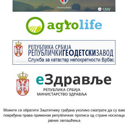
Можете се обратити Заштитнику грађана уколико сматрате да су вам
повређена права применом републичких прописа од стране носилаца
јавних овлашћења