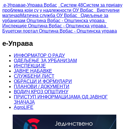
е-Управа
е-Управа Врбас
Систем 48
Систем за пријаву
проблема који су у надлежности ОУ Врбас
Виртуелни
матичар
Матична служба ОУ Врбас
Одељење за
урбанизам
Општина Врбас - Општинска управа
Инспекције
Општина Врбас - Општинска управа
Буџетски портал
Општина Врбас - Општинска управа
е-Управа
ИНФОРМАТОР О РАДУ
ОДЕЉЕЊЕ ЗА УРБАНИЗАМ
ИНСПЕКЦИЈЕ
ЈАВНЕ НАБАВКЕ
СЛУЖБЕНИ ЛИСТ
ОБРАСЦИ И ФОРМУЛАРИ
ПЛАНОВИ / ДОКУМЕНТИ
ВОДИЧ КРОЗ ОПШТИНУ
ПРИСТУП ИНФОРМАЦИЈАМА ОД ЈАВНОГ
ЗНАЧАЈА
AgroLIFE