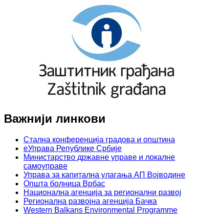
Важнији линкови
Стална конференција градова и општина
еУправа Републике Србије
Министарство државне управе и локалне
самоуправе
Управа за капитална улагања АП Војводине
Општа болница Врбас
Национална агенција за регионални развој
Регионална развојна агенција Бачка
Western Balkans Environmental Programme