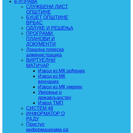
e-УПРАВА
СЛУЖБЕНИ ЛИСТ
ОПШТИНЕ
БУЏЕТ ОПШТИНЕ
ВРБАС
ОДЛУКЕ И РЕШЕЊА
ПРОГРАМИ,
ПЛАНОВИ И
ДОКУМЕНТИ
Локална пореска
администрација
ВИРТУЕЛНИ
МАТИЧАР
Извод из МК рођених
Извод из МК
венчаних
Извод из МК умрлих
Уверење о
држављанству
Извод ТМП
СИСТЕМ 48
ИНФОРМАТОР О
РАДУ
Приступ
информацијама од