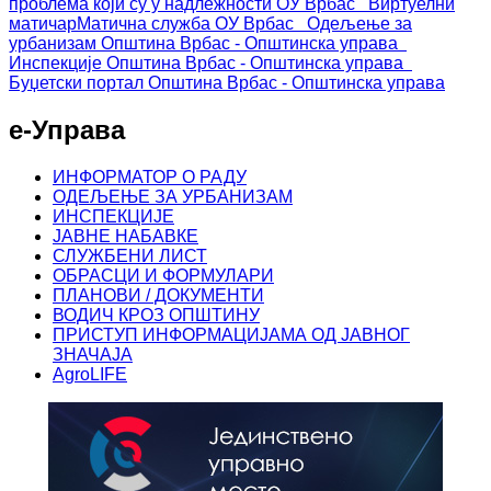
проблема који су у надлежности ОУ Врбас
Виртуелни
матичар
Матична служба ОУ Врбас
Одељење за
урбанизам
Општина Врбас - Општинска управа
Инспекције
Општина Врбас - Општинска управа
Буџетски портал
Општина Врбас - Општинска управа
е-Управа
ИНФОРМАТОР О РАДУ
ОДЕЉЕЊЕ ЗА УРБАНИЗАМ
ИНСПЕКЦИЈЕ
ЈАВНЕ НАБАВКЕ
СЛУЖБЕНИ ЛИСТ
ОБРАСЦИ И ФОРМУЛАРИ
ПЛАНОВИ / ДОКУМЕНТИ
ВОДИЧ КРОЗ ОПШТИНУ
ПРИСТУП ИНФОРМАЦИЈАМА ОД ЈАВНОГ
ЗНАЧАЈА
AgroLIFE