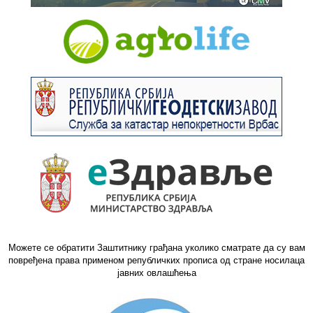
Можете се обратити Заштитнику грађана уколико сматрате да су вам
повређена права применом републичких прописа од стране носилаца
јавних овлашћења