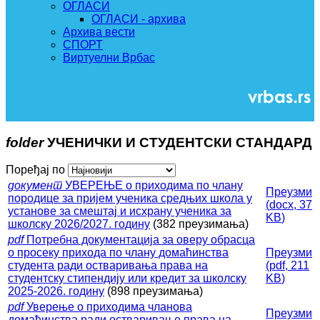
ОГЛАСИ
ОГЛАСИ - архива
Архива вести
СПОРТ
Виртуелни Врбас
folder
УЧЕНИЧКИ И СТУДЕНТСКИ СТАНДАРД
Поређај по
документ
УВЕРЕЊЕ о приходима по члану
Преузми
породице за пријем ученика средњих школа у
(
docx,
37
установе за смештај и исхрану ученика за
KB
)
школску 2026/2027. годину
(382 преузимања)
pdf
Потребна документација за оверу обрасца
о просеку прихода по члану домаћинства
Преузми
студента ради остваривања права на
(
pdf,
211
студентску стипендију или кредит за школску
KB
)
2025-2026. годину
(898 преузимања)
pdf
Уверење о приходима чланова
Преузми
домаћинства ради остваривање права на