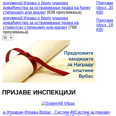
документ
Изјава о броју чланова
Преузми
домаћинства за остваривање права на ђачку
(
docx,
20
стипендију или кредит
(638 преузимања)
KB
)
документ
Изјава о броју чланова
Преузми
домаћинства за остваривање права на
(
docx,
18
студентску стипендију или кредит
(768
KB
)
преузимања)
ПРИЈАВЕ ИНСПЕКЦИЈИ
е-Управа
е-Управа Врбас
Систем 48
Систем за пријаву