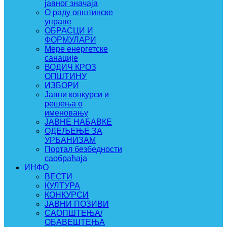
јавног значаја
О раду општинске
управе
ОБРАСЦИ И
ФОРМУЛАРИ
Мере енергетске
санације
ВОДИЧ КРОЗ
ОПШТИНУ
ИЗБОРИ
Јавни конкурси и
решења о
именовању
ЈАВНЕ НАБАВКЕ
ОДЕЉЕЊЕ ЗА
УРБАНИЗАМ
Портал безбедности
саобраћаја
ИНФО
ВЕСТИ
КУЛТУРА
КОНКУРСИ
ЈАВНИ ПОЗИВИ
САОПШТЕЊА/
ОБАВЕШТЕЊА