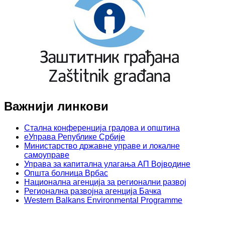
Важнији линкови
Стална конференција градова и општина
еУправа Републике Србије
Министарство државне управе и локалне
самоуправе
Управа за капитална улагања АП Војводине
Општа болница Врбас
Национална агенција за регионални развој
Регионална развојна агенција Бачка
Western Balkans Environmental Programme