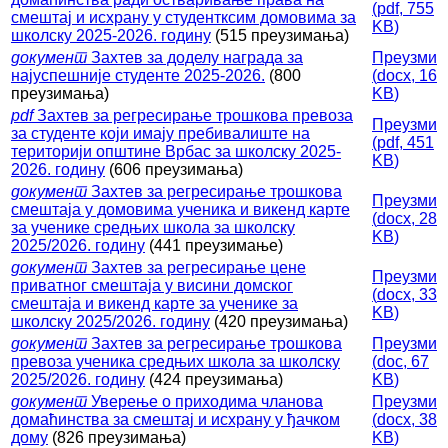
(
pdf,
755
смештај и исхрану у студентксим домовима за
KB
)
школску 2025-2026. годину
(515 преузимања)
документ
Захтев за доделу награда за
Преузми
најуспешније студенте 2025-2026.
(800
(
docx,
16
преузимања)
KB
)
pdf
Захтев за регресирање трошкова превоза
Преузми
за студенте који имају пребивалиште на
(
pdf,
451
територији општине Врбас за школску 2025-
KB
)
2026. годину
(606 преузимања)
документ
Захтев за регресирање трошкова
Преузми
смештаја у домовима ученика и викенд карте
(
docx,
28
за ученике средњих школа за школску
KB
)
2025/2026. годину
(441 преузимање)
документ
Захтев за регресирање цене
Преузми
приватног смештаја у висини домског
(
docx,
33
смештаја и викенд карте за ученике за
KB
)
школску 2025/2026. годину
(420 преузимања)
документ
Захтев за регресирање трошкова
Преузми
превоза ученика средњих школа за школску
(
doc,
67
2025/2026. годину
(424 преузимања)
KB
)
документ
Уверење о приходима чланова
Преузми
домаћинства за смештај и исхрану у ђачком
(
docx,
38
дому
(826 преузимања)
KB
)