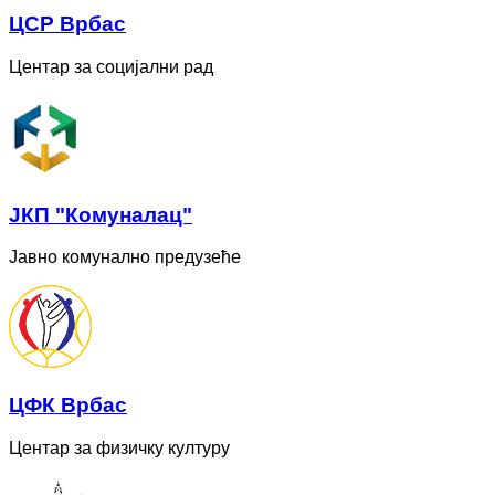
ЦСР Врбас
Центар за социјални рад
ЈКП "Комуналац"
Јавно комунално предузеће
ЦФК Врбас
Центар за физичку културу