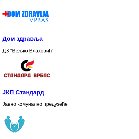
Дом здравља
ДЗ "Вељко Влаховић"
ЈКП Стандард
Јавно комунално предузеће