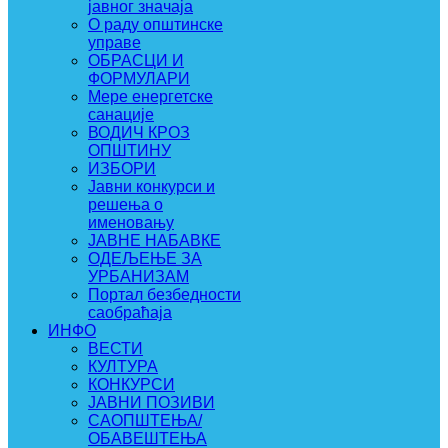
јавног значаја
О раду општинске
управе
ОБРАСЦИ И
ФОРМУЛАРИ
Мере енергетске
санације
ВОДИЧ КРОЗ
ОПШТИНУ
ИЗБОРИ
Јавни конкурси и
решења о
именовању
ЈАВНЕ НАБАВКЕ
ОДЕЉЕЊЕ ЗА
УРБАНИЗАМ
Портал безбедности
саобраћаја
ИНФО
ВЕСТИ
КУЛТУРА
КОНКУРСИ
ЈАВНИ ПОЗИВИ
САОПШТЕЊА/
ОБАВЕШТЕЊА