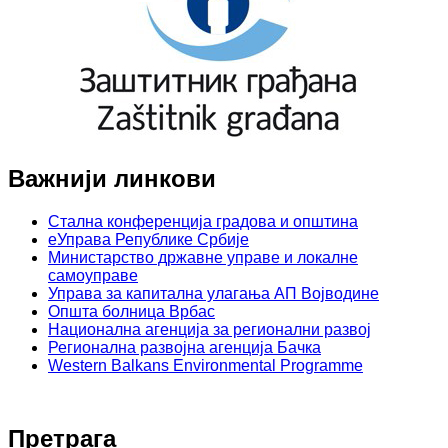
Важнији линкови
Стална конференција градова и општина
еУправа Републике Србије
Министарство државне управе и локалне
самоуправе
Управа за капитална улагања АП Војводине
Општа болница Врбас
Национална агенција за регионални развој
Регионална развојна агенција Бачка
Western Balkans Environmental Programme
Претрага