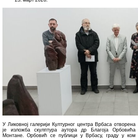
У Ликовној галерији Културног центра Врбаса отворена
је изложба скулптура аутора др Благоја Орбовића
Монтане. Орбовић се публици у Врбасу, граду у ком