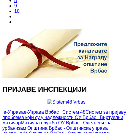
8
9
10
ПРИЈАВЕ ИНСПЕКЦИЈИ
е-Управа
е-Управа Врбас
Систем 48
Систем за пријаву
проблема који су у надлежности ОУ Врбас
Виртуелни
матичар
Матична служба ОУ Врбас
Одељење за
урбанизам
Општина Врбас - Општинска управа