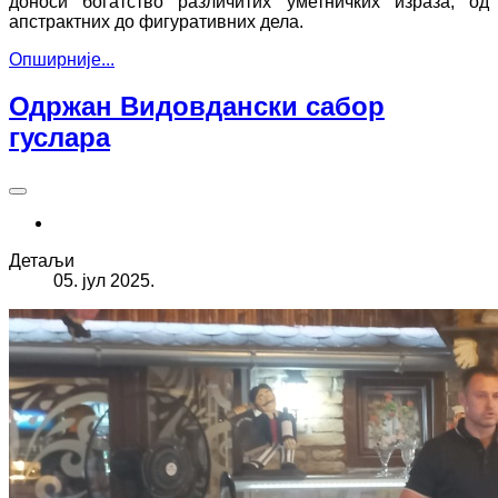
доноси богатство различитих уметничких израза, од
апстрактних до фигуративних дела.
Опширније...
Одржан Видовдански сабор
гуслара
Детаљи
05. јул 2025.