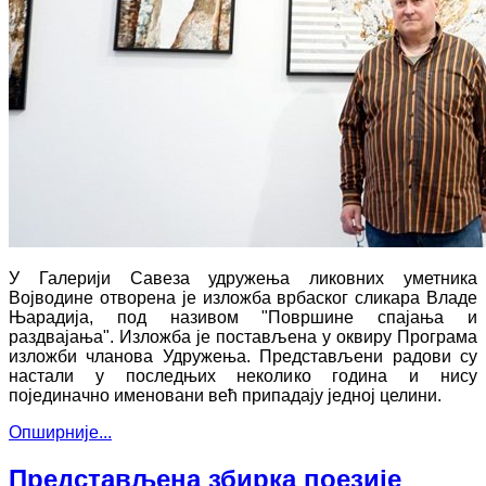
У Галерији Савеза удружења ликовних уметника
Војводине отворена је изложба врбаског сликара Владе
Њарадија, под називом "Површине спајања и
раздвајања". Изложба је постављена у оквиру Програма
изложби чланова Удружења. Представљени радови су
настали у последњих неколико година и нису
појединачно именовани већ припадају једној целини.
Опширније...
Представљена збирка поезије