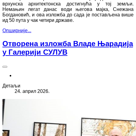
врхунска архитектонска достигнућа у тој земљи.
Немањин легат данас води његова мајка, Снежана
Богдановић, и ова изложба до сада је постављена више
ид 50 пута у чак четири државе.
Опширније...
Отворена изложба Владе Њарадија
у Галерији СУЛУВ
Детаљи
24. април 2026.