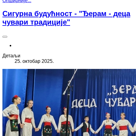
Опширније...
Сигурна будућност - "Ђерам - деца
чувари традиције"
Детаљи
25. октобар 2025.