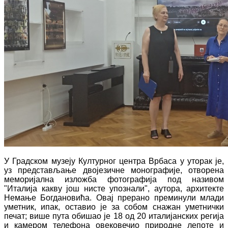
У Градском музеју Културног центра Врбаса у уторак је,
уз представљање двојезичне монографије, отворена
меморијална изложба фотографија под називом
"Италија какву још нисте упознали", аутора, архитекте
Немање Богдановића. Овај прерано преминули млади
уметник, ипак, оставио је за собом снажан уметнички
печат; више пута обишао је 18 од 20 италијанских регија
и камером телефона овековечио природне лепоте и