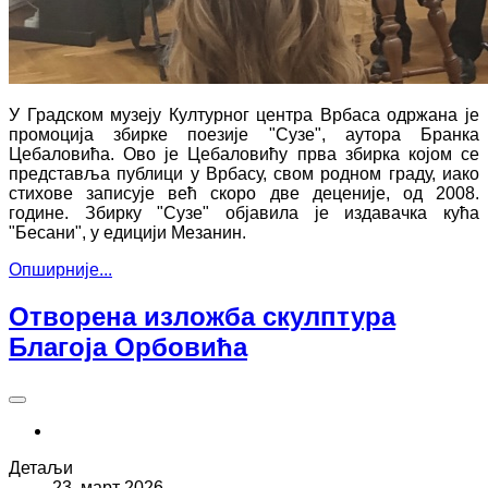
У Градском музеју Културног центра Врбаса одржана је
промоција збирке поезије "Сузе", аутора Бранка
Цебаловића. Ово је Цебаловићу прва збирка којом се
представља публици у Врбасу, свом родном граду, иако
стихове записује већ скоро две деценије, од 2008.
године. Збирку "Сузе" објавила је издавачка кућа
"Бесани", у едицији Мезанин.
Опширније...
Отворена изложба скулптура
Благоја Орбовића
Детаљи
23. март 2026.