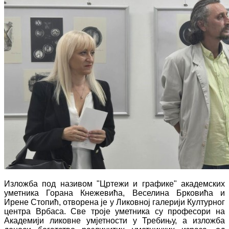
Изложба под називом "Цртежи и графике" академских
уметника Горана Кнежевића, Веселина Брковића и
Ирене Стопић, отворена је у Ликовној галерији Културног
центра Врбаса. Све троје уметника су професори на
Академији ликовне умјетности у Требињу, а изложба