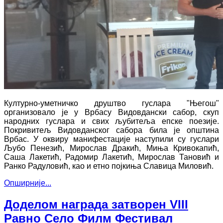
Културно-уметничко друштво гуслара "Његош" 
организовало је у Врбасу Видовдански сабор, скуп 
народних гуслара и свих љубитеља епске поезије. 
Покривитељ Видовданског сабора била је општина 
Врбас. У оквиру манифестације наступили су гуслари 
Љубо Пенезић, Мирослав Дракић, Миња Кривокапић, 
Саша Лакетић, Радомир Лакетић, Мирослав Тановић и 
Ранко Радуловић, као и етно појкиња Славица Миловић.
Опширније...
Доделом награда затворен VIII
Равно Село Филм Фестивал