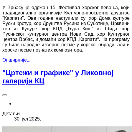
У Врбасу је одржан 15. Фестивал хорског певања, који
традиционално организује Културно-просветно друштво
"Карпати". Ове године наступили су: хор Дома културе
Руски Крстур, хор Друштва Русина из Суботице, Црквени
хор из Куцуре, хор КПД „Ђура Киш“ из Шида, хор
Русинског културног центра Нови Сад, хор Културног
центра Врбас, и домаћи хор КПД „Карпати“. На програму
су биле народне изворне песме у хорској обради, али и
хорске песме познатих композитора.
Опширније...
"Цртежи и графике" у Ликовној
галерији КЦ
Детаљи
30. јул 2025.