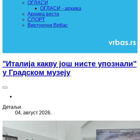
ОГЛАСИ
ОГЛАСИ - архива
Архива вести
СПОРТ
Виртуелни Врбас
"Италија какву још нисте упознали"
у Градском музеју
Детаљи
04. август 2026.