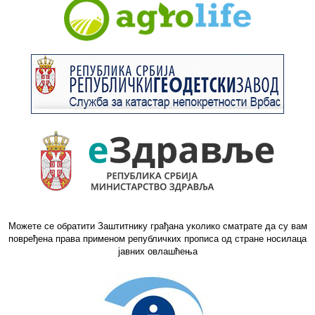
Можете се обратити Заштитнику грађана уколико сматрате да су вам
повређена права применом републичких прописа од стране носилаца
јавних овлашћења