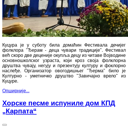
Куцура је у суботу била домаћин Фестивала дечијег
фолклора "Ђерам - деца чувари традиције". Фестивал
већ скоро две деценије окупља децу из читаве Војводине
основношколског узраста, који кроз своја фолклорна
друштва чувају, негују и презентују културу и фоклорно
наслеђе. Организатор овогодишњег "Ђерма" било је
Културно - уметничко друштво "Завичајно врело" из
Куцуре.
Опширније...
Хорске песме испуниле дом КПД
„Карпата“