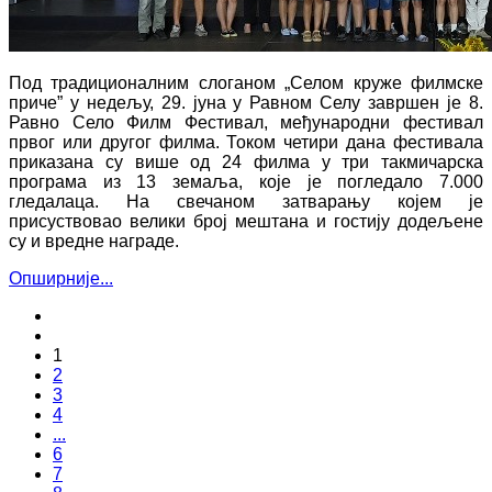
Под традиционалним слоганом „Селом круже филмске
приче” у недељу, 29. јуна у Равном Селу завршен је 8.
Равно Село Филм Фестивал, међународни фестивал
првог или другог филма. Током четири дана фестивала
приказана су више од 24 филма у три такмичарска
програма из 13 земаља, које је погледало 7.000
гледалаца. На свечаном затварању којем је
присуствовао велики број мештана и гостију додељене
су и вредне награде.
Опширније...
1
2
3
4
...
6
7