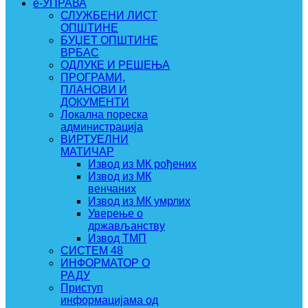
e-УПРАВА
СЛУЖБЕНИ ЛИСТ
ОПШТИНЕ
БУЏЕТ ОПШТИНЕ
ВРБАС
ОДЛУКЕ И РЕШЕЊА
ПРОГРАМИ,
ПЛАНОВИ И
ДОКУМЕНТИ
Локална пореска
администрација
ВИРТУЕЛНИ
МАТИЧАР
Извод из МК рођених
Извод из МК
венчаних
Извод из МК умрлих
Уверење о
држављанству
Извод ТМП
СИСТЕМ 48
ИНФОРМАТОР О
РАДУ
Приступ
информацијама од