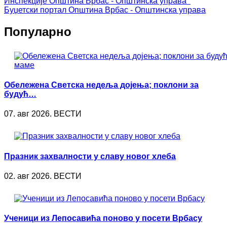
Инспекције
Општина Врбас - Општинска управа
Буџетски портал
Општина Врбас - Општинска управа
Популарно
Обележена Светска недеља дојења; поклони за
будућ…
07. авг 2026. ВЕСТИ
Празник захвалности у славу новог хлеба
02. авг 2026. ВЕСТИ
Ученици из Лепосавића поново у посети Врбасу