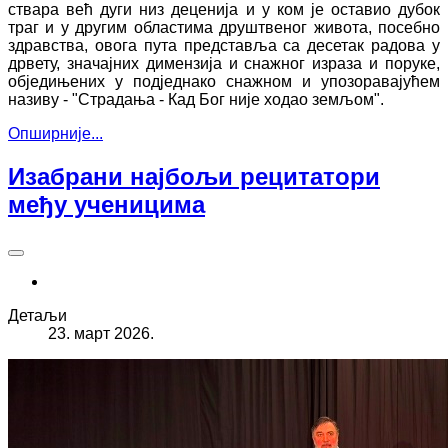
ствара већ дуги низ деценија и у ком је оставио дубок
траг и у другим областима друштвеног живота, посебно
здравства, овога пута представља са десетак радова у
дрвету, значајних димензија и снажног израза и поруке,
обједињених у подједнако снажном и упозоравајућем
називу - "Страдања - Кад Бог није ходао земљом".
Опширније...
Изабрани најбољи рецитатори
међу ученицима
Детаљи
23. март 2026.