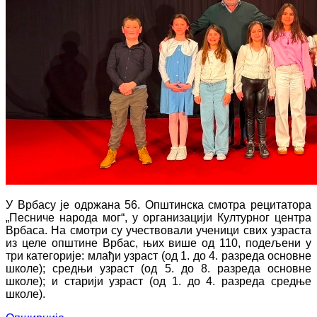
У Врбасу је одржана 56. Општинска смотра рецитатора
„Песниче народа мог“, у организацији Културног центра
Врбаса. На смотри су учествовали ученици свих узраста
из целе општине Врбас, њих више од 110, подељени у
три категорије: млађи узраст (од 1. до 4. разреда основне
школе); средњи узраст (од 5. до 8. разреда основне
школе); и старији узраст (од 1. до 4. разреда средње
школе).