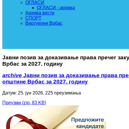
ОГЛАСИ
ОГЛАСИ - архива
Архива вести
СПОРТ
Виртуелни Врбас
Јавни позив за доказивање права пречег за
Врбас за 2027. годину
archive
Јавни позив за доказивање права пре
општине Врбас за 2027. годину
Датум: 25. јун 2026.
225 преузимања
Преузми
(
zip,
83 KB
)