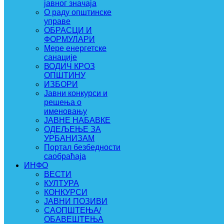
јавног значаја
О раду општинске
управе
ОБРАСЦИ И
ФОРМУЛАРИ
Мере енергетске
санације
ВОДИЧ КРОЗ
ОПШТИНУ
ИЗБОРИ
Јавни конкурси и
решења о
именовању
ЈАВНЕ НАБАВКЕ
ОДЕЉЕЊЕ ЗА
УРБАНИЗАМ
Портал безбедности
саобраћаја
ИНФО
ВЕСТИ
КУЛТУРА
КОНКУРСИ
ЈАВНИ ПОЗИВИ
САОПШТЕЊА/
ОБАВЕШТЕЊА