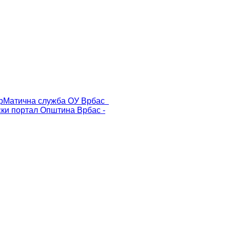
р
Матична служба ОУ Врбас
ски портал
Општина Врбас -