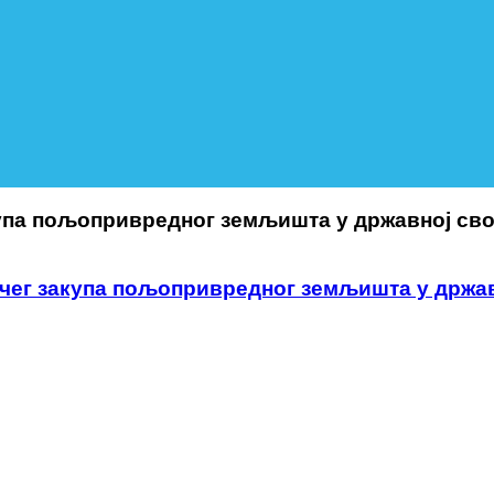
купа пољопривредног земљишта у државној сво
чег закупа пољопривредног земљишта у држав