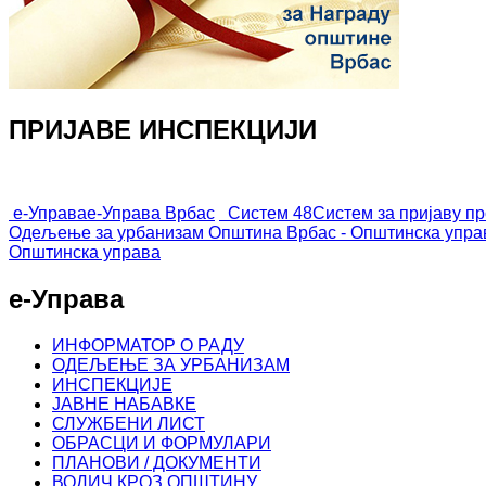
ПРИЈАВЕ ИНСПЕКЦИЈИ
е-Управа
е-Управа Врбас
Систем 48
Систем за пријаву п
Одељење за урбанизам
Општина Врбас - Општинска упра
Општинска управа
е-Управа
ИНФОРМАТОР О РАДУ
ОДЕЉЕЊЕ ЗА УРБАНИЗАМ
ИНСПЕКЦИЈЕ
ЈАВНЕ НАБАВКЕ
СЛУЖБЕНИ ЛИСТ
ОБРАСЦИ И ФОРМУЛАРИ
ПЛАНОВИ / ДОКУМЕНТИ
ВОДИЧ КРОЗ ОПШТИНУ