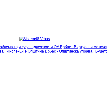
роблема који су у надлежности ОУ Врбас
Виртуелни матича
ва
Инспекције
Општина Врбас - Општинска управа
Буџет