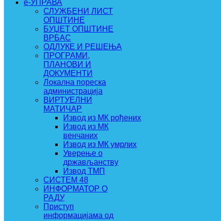
e-УПРАВА
СЛУЖБЕНИ ЛИСТ
ОПШТИНЕ
БУЏЕТ ОПШТИНЕ
ВРБАС
ОДЛУКЕ И РЕШЕЊА
ПРОГРАМИ,
ПЛАНОВИ И
ДОКУМЕНТИ
Локална пореска
администрација
ВИРТУЕЛНИ
МАТИЧАР
Извод из МК рођених
Извод из МК
венчаних
Извод из МК умрлих
Уверење о
држављанству
Извод ТМП
СИСТЕМ 48
ИНФОРМАТОР О
РАДУ
Приступ
информацијама од