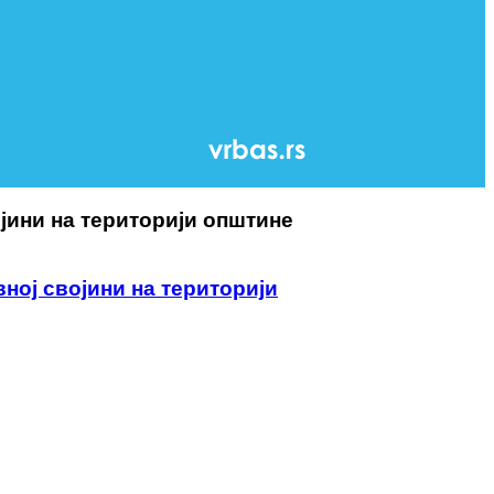
јини на територији општине
ној својини на територији