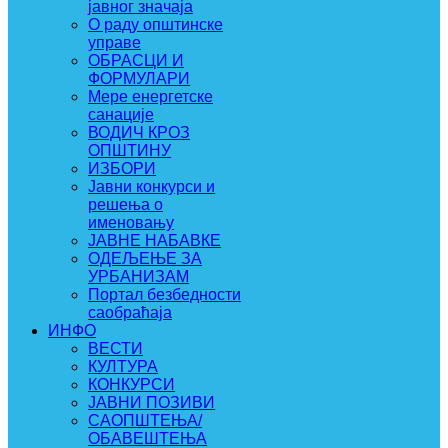
јавног значаја
О раду општинске
управе
ОБРАСЦИ И
ФОРМУЛАРИ
Мере енергетске
санације
ВОДИЧ КРОЗ
ОПШТИНУ
ИЗБОРИ
Јавни конкурси и
решења о
именовању
ЈАВНЕ НАБАВКЕ
ОДЕЉЕЊЕ ЗА
УРБАНИЗАМ
Портал безбедности
саобраћаја
ИНФО
ВЕСТИ
КУЛТУРА
КОНКУРСИ
ЈАВНИ ПОЗИВИ
САОПШТЕЊА/
ОБАВЕШТЕЊА