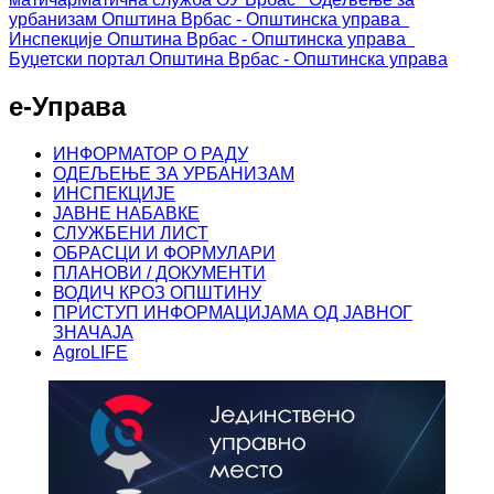
урбанизам
Општина Врбас - Општинска управа
Инспекције
Општина Врбас - Општинска управа
Буџетски портал
Општина Врбас - Општинска управа
е-Управа
ИНФОРМАТОР О РАДУ
ОДЕЉЕЊЕ ЗА УРБАНИЗАМ
ИНСПЕКЦИЈЕ
ЈАВНЕ НАБАВКЕ
СЛУЖБЕНИ ЛИСТ
ОБРАСЦИ И ФОРМУЛАРИ
ПЛАНОВИ / ДОКУМЕНТИ
ВОДИЧ КРОЗ ОПШТИНУ
ПРИСТУП ИНФОРМАЦИЈАМА ОД ЈАВНОГ
ЗНАЧАЈА
AgroLIFE