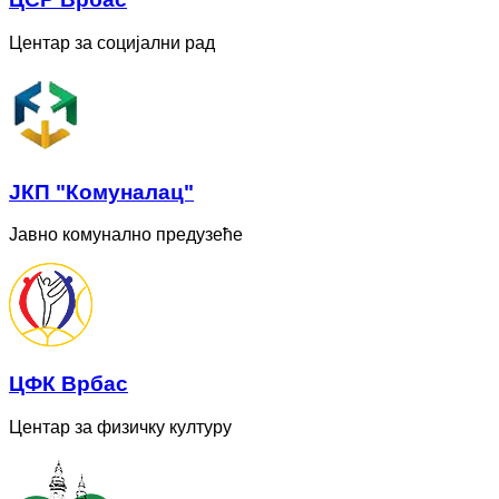
Центар за социјални рад
ЈКП "Комуналац"
Јавно комунално предузеће
ЦФК Врбас
Центар за физичку културу