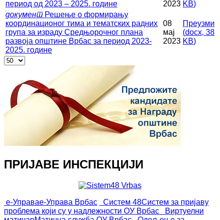
период од 2023 – 2025. године
2023
KB
)
документ
Решење о формирању
координационог тима и тематских радних
08
Преузми
група за израду Средњорочног плана
мај
(
docx,
38
развоја општине Врбас за период 2023-
2023
KB
)
2025. године
ПРИЈАВЕ ИНСПЕКЦИЈИ
е-Управа
е-Управа Врбас
Систем 48
Систем за пријаву
проблема који су у надлежности ОУ Врбас
Виртуелни
матичар
Матична служба ОУ Врбас
Одељење за