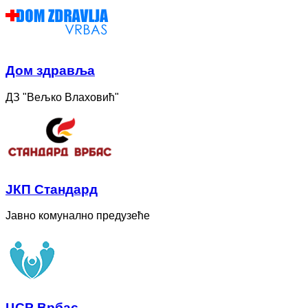
Дом здравља
ДЗ "Вељко Влаховић"
ЈКП Стандард
Јавно комунално предузеће
ЦСР Врбас