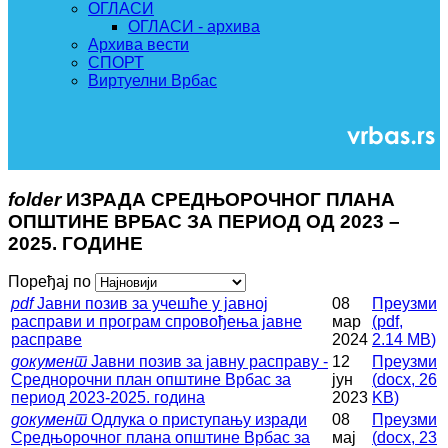
ОГЛАСИ
ОГЛАСИ - архива
Архива вести
СПОРТ
Виртуелни Врбас
folder
ИЗРАДА СРЕДЊОРОЧНОГ ПЛАНА
ОПШТИНЕ ВРБАС ЗА ПЕРИОД ОД 2023 –
2025. ГОДИНЕ
Поређај по
pdf
Јавни позив за учешће у јавној
08
Преузми
расправи и програм спровођења јавне
мар
(
pdf,
расправе
2024
2.14 MB
)
документ
Јавни позив за јавну расправу -
12
Преузми
Среднорочни план општине Врбас за
јун
(
docx,
26
период 2023-2025. година
2023
KB
)
документ
Одлука о приступању изради
08
Преузми
Средњорочног плана општине Врбас за
мај
(
docx,
23