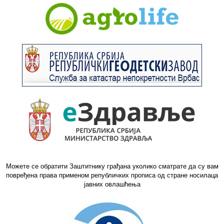
Можете се обратити Заштитнику грађана уколико сматрате да су вам
повређена права применом републичких прописа од стране носилаца
јавних овлашћења