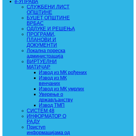
e-УПРАВА
СЛУЖБЕНИ ЛИСТ
ОПШТИНЕ
БУЏЕТ ОПШТИНЕ
ВРБАС
ОДЛУКЕ И РЕШЕЊА
ПРОГРАМИ,
ПЛАНОВИ И
ДОКУМЕНТИ
Локална пореска
администрација
ВИРТУЕЛНИ
МАТИЧАР
Извод из МК рођених
Извод из МК
венчаних
Извод из МК умрлих
Уверење о
држављанству
Извод ТМП
СИСТЕМ 48
ИНФОРМАТОР О
РАДУ
Приступ
информацијама од