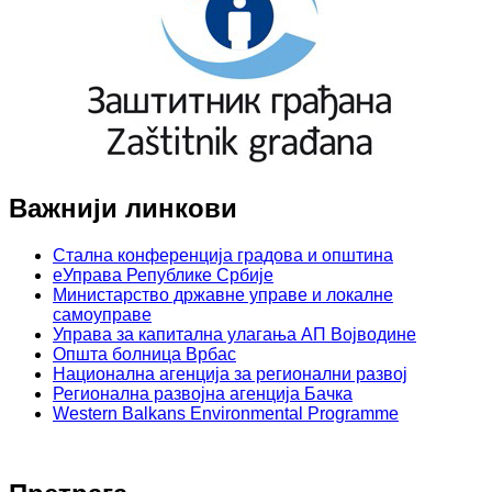
Важнији линкови
Стална конференција градова и општина
еУправа Републике Србије
Министарство државне управе и локалне
самоуправе
Управа за капитална улагања АП Војводине
Општа болница Врбас
Национална агенција за регионални развој
Регионална развојна агенција Бачка
Western Balkans Environmental Programme