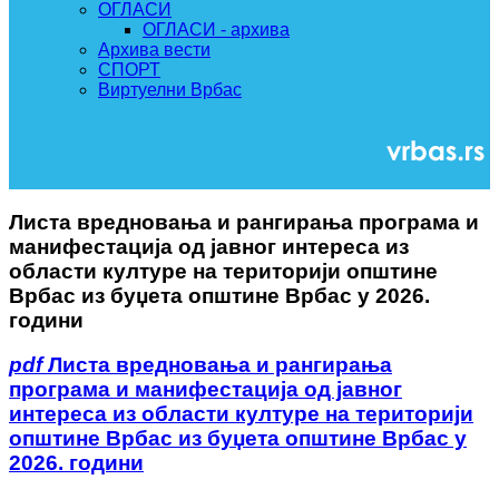
ОГЛАСИ
ОГЛАСИ - архива
Архива вести
СПОРТ
Виртуелни Врбас
Листа вредновања и рангирања програма и
манифестација од јавног интереса из
области културе на територији општине
Врбас из буџета општине Врбас у 2026.
години
pdf
Листа вредновања и рангирања
програма и манифестација од јавног
интереса из области културе на територији
општине Врбас из буџета општине Врбас у
2026. години