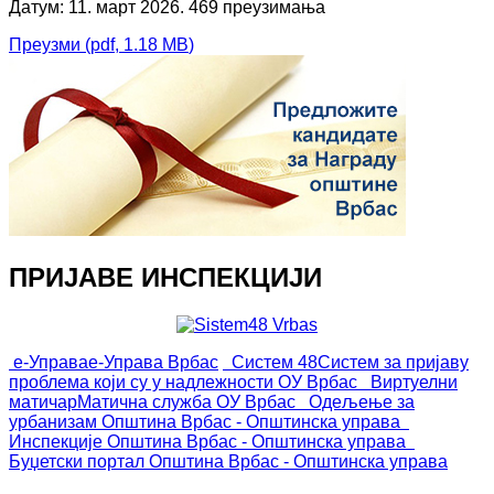
Датум: 11. март 2026.
469 преузимања
Преузми
(
pdf,
1.18 MB
)
ПРИЈАВЕ ИНСПЕКЦИЈИ
е-Управа
е-Управа Врбас
Систем 48
Систем за пријаву
проблема који су у надлежности ОУ Врбас
Виртуелни
матичар
Матична служба ОУ Врбас
Одељење за
урбанизам
Општина Врбас - Општинска управа
Инспекције
Општина Врбас - Општинска управа
Буџетски портал
Општина Врбас - Општинска управа