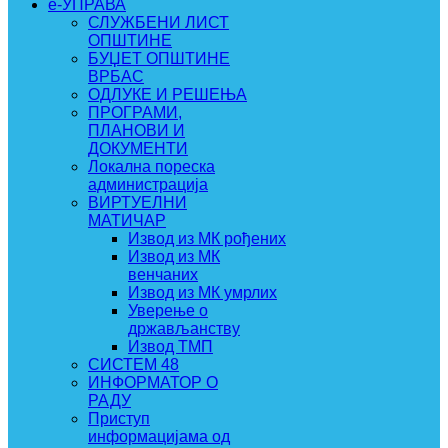
e-УПРАВА
СЛУЖБЕНИ ЛИСТ
ОПШТИНЕ
БУЏЕТ ОПШТИНЕ
ВРБАС
ОДЛУКЕ И РЕШЕЊА
ПРОГРАМИ,
ПЛАНОВИ И
ДОКУМЕНТИ
Локална пореска
администрација
ВИРТУЕЛНИ
МАТИЧАР
Извод из МК рођених
Извод из МК
венчаних
Извод из МК умрлих
Уверење о
држављанству
Извод ТМП
СИСТЕМ 48
ИНФОРМАТОР О
РАДУ
Приступ
информацијама од