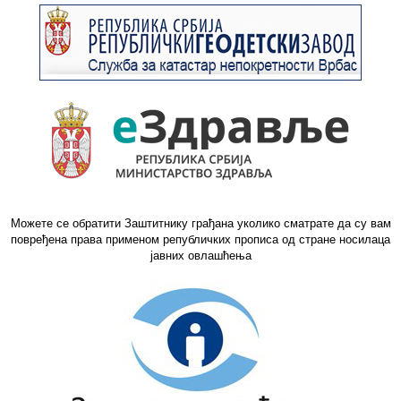
Можете се обратити Заштитнику грађана уколико сматрате да су вам
повређена права применом републичких прописа од стране носилаца
јавних овлашћења