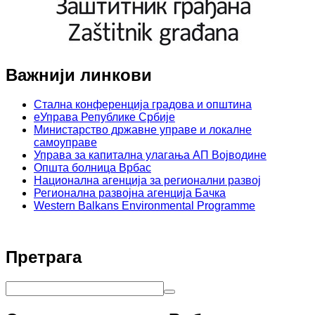
Важнији линкови
Стална конференција градова и општина
еУправа Републике Србије
Министарство државне управе и локалне
самоуправе
Управа за капитална улагања АП Војводине
Општа болница Врбас
Национална агенција за регионални развој
Регионална развојна агенција Бачка
Western Balkans Environmental Programme
Претрага