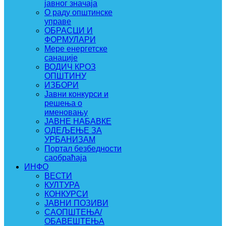
јавног значаја
О раду општинске
управе
ОБРАСЦИ И
ФОРМУЛАРИ
Мере енергетске
санације
ВОДИЧ КРОЗ
ОПШТИНУ
ИЗБОРИ
Јавни конкурси и
решења о
именовању
ЈАВНЕ НАБАВКЕ
ОДЕЉЕЊЕ ЗА
УРБАНИЗАМ
Портал безбедности
саобраћаја
ИНФО
ВЕСТИ
КУЛТУРА
КОНКУРСИ
ЈАВНИ ПОЗИВИ
САОПШТЕЊА/
ОБАВЕШТЕЊА