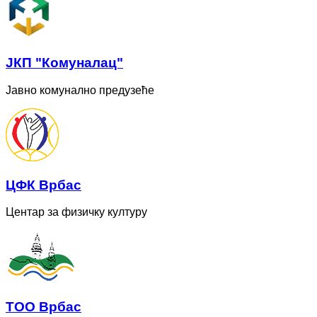
ЈКП "Комуналац"
Јавно комунално предузеће
ЦФК Врбас
Центар за физичку културу
ТОО Врбас