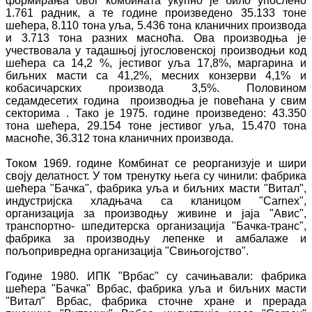
формирања овог комбината укупно је било упослено
1.761 радник, а те године произведено 35.133 тоне
шећера, 8.110 тона уља, 5.436 тона кланичних производа
и 3.713 тона разних масноћа. Ова производња је
учествовала у тадашњој југословенској производњи код
шећера са 14,2 %, јестивог уља 17,8%, маргарина и
биљних масти са 41,2%, месних конзерви 4,1% и
кобасичарских производа 3,5%. Половином
седамдесетих година производња је повећана у свим
секторима . Тако је 1975. године произведено: 43.350
тона шећера, 29.154 тоне јестивог уља, 15.470 тона
масноће, 36.312 тона кланичних производа.
Током 1969. године Комбинат се реорганизује и шири
своју делатност. У том тренутку њега су чинили: фабрика
шећера "Бачка", фабрика уља и биљних масти "Витал",
индустријска хладњача са кланицом "Carnex",
организација за производњу живине и јаја "Авис",
транспортно- шпедитерска организација "Бачка-транс",
фабрика за производњу лепенке и амбалаже и
пољопривредна организација "Свињогојство".
Године 1980. ИПК "Врбас" су сачињавали: фабрика
шећера "Бачка" Врбас, фабрика уља и биљних масти
"Витал" Врбас, фабрика сточне хране и прерада