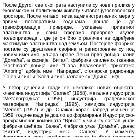
После Другог светског рата наступиле су нове прилике у
економском и политичком животу читавог југословенског
простора. После читавог низа административних мера у
првим послератним годинама дошло је до
трансформације привреде, укидања приватног
власништва у свим сферама привреде изузев
пољопривреде , где је он био ограничен на одређене
максимуме власништва над земљом. Постојеће фабрике
постале су друштвена својина и регистроване су под
новим именима: уљара браће Лењи прво добија назив
"Домаћа", а касније "Витал", фабрика свилених тканина
"Bachman" добија име "Сава Ковачевић", трикотажа
"Anbring" добија име "Напредак", столарске радионице
"Гајер и син" и "Клеп и син" назване су "Дрина", итд.
У петој деценији гради се неколико нових објеката:
кланична индустрија "Carnex" (1958), метална индустрија
"Металоградња" (1958), индустрија грађевинског
материјала "Напредак" (1995), хемијска индустрија
"Мепол" (1957) и др. Снажан корак напред учињен је
1959. године када је дошло до формирања Индустријско-
прехрамбеног комбината "Врбас" у чији су састав ушли
фабрика шећера "Бачка", Фабрика уља "Домаћа", данас
"Витал", индустрија меса "Carnex". У моменту