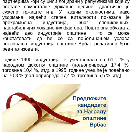
партнерима који су били лоцирани у републикама које су
постале самосталне државне целине, драстично је
сужено тржиште итд. У таквим околностима, иако
уздрмана, највећи степен виталности показала је
прехрамбена индустрија, због специфичних,
најстабилнијих локационих фактора. Пошто она обухвата
највећи део индустрије општине , то се може
констатовати да ће се са побољшањем услова
пословања, индустрија општине Врбас релативно брзо
ревитализовати.
Године 1990. индустрија је учествовала са 61,1 % у
народном дохотку општине (пољопривреда 17,4 %,
трговина 10,4 %, итд), а 1995. године учешће је повећано
на 70,8 % (пољопривреда 17,4 %, трговина 5,5 %, итд).