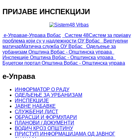
ПРИЈАВЕ ИНСПЕКЦИЈИ
е-Управа
е-Управа Врбас
Систем 48
Систем за пријаву
проблема који су у надлежности ОУ Врбас
Виртуелни
матичар
Матична служба ОУ Врбас
Одељење за
урбанизам
Општина Врбас - Општинска управа
Инспекције
Општина Врбас - Општинска управа
Буџетски портал
Општина Врбас - Општинска управа
е-Управа
ИНФОРМАТОР О РАДУ
ОДЕЉЕЊЕ ЗА УРБАНИЗАМ
ИНСПЕКЦИЈЕ
ЈАВНЕ НАБАВКЕ
СЛУЖБЕНИ ЛИСТ
ОБРАСЦИ И ФОРМУЛАРИ
ПЛАНОВИ / ДОКУМЕНТИ
ВОДИЧ КРОЗ ОПШТИНУ
ПРИСТУП ИНФОРМАЦИЈАМА ОД ЈАВНОГ