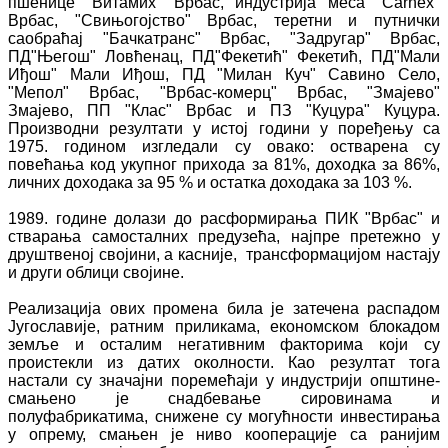
пшенице "Витамиx" Врбас, индустрија меса "Carnex"
Врбас, "Свињогојство" Врбас, теретни и путнички
саобраћај "Бачкатранс" Врбас, "Задругар" Врбас,
ПД"Његош" Ловћенац, ПД"Фекетић" Фекетић, ПД"Мали
Иђош" Мали Иђош, ПД "Милан Куч" Савино Село,
"Мепол" Врбас, "Врбас-комерц" Врбас, "Змајево"
Змајево, ПП "Клас" Врбас и ПЗ "Куцура" Куцура.
Производни резултати у истој години у поређењу са
1975. годином изгледали су овако: остварена су
повећања код укупног прихода за 81%, доходка за 86%,
личних доходака за 95 % и остатка доходака за 103 %.
1989. године долази до расформирања ПИК "Врбас" и
стварања самосталних предузећа, најпре претежно у
друштвеној својини, а касније, трансформацијом настају
и други облици својине.
Реализација ових промена била је затечена распадом
Југославије, ратним приликама, економском блокадом
земље и осталим негативним факторима који су
проистекли из датих околности. Као резултат тога
настали су значајни поремећаји у индустрији општине-
смањено је снадбевање сировинама и
полуфабрикатима, снижене су могућности инвестирања
у опрему, смањен је ниво кооперације са ранијим