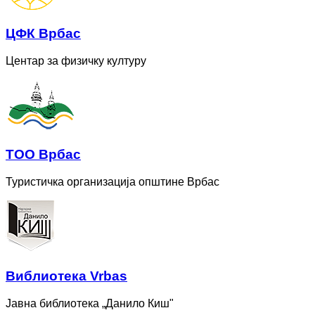
ЦФК Врбас
Центар за физичку културу
ТОО Врбас
Туристичка организација општине Врбас
Bиблиотека Vrbas
Јавна библиотека „Данило Киш"