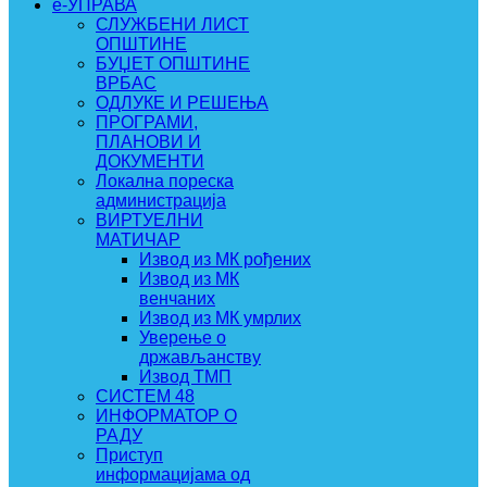
e-УПРАВА
СЛУЖБЕНИ ЛИСТ
ОПШТИНЕ
БУЏЕТ ОПШТИНЕ
ВРБАС
ОДЛУКЕ И РЕШЕЊА
ПРОГРАМИ,
ПЛАНОВИ И
ДОКУМЕНТИ
Локална пореска
администрација
ВИРТУЕЛНИ
МАТИЧАР
Извод из МК рођених
Извод из МК
венчаних
Извод из МК умрлих
Уверење о
држављанству
Извод ТМП
СИСТЕМ 48
ИНФОРМАТОР О
РАДУ
Приступ
информацијама од