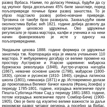
развој Врбаса. Наиме, по доласку Немаца, будући да су
од укупног броја досељених 45% биле занатлије, поред
пољопривреде почиње бржи развој занатства. То је
убрзо подстакло развој робно-новчане привреде.
Трговина се такође брзо развијала. Захваљујући овим
околностима Врбас већ 1821. године добија дозволу да
организује цеховско удружење. Ово удружење
регулисало је права мајстора, калфи и ученика и на неки
начин фаворизовало је исте у односу на
пољопривреднике.
Укидањем цехова 1888. године формира се удружење
занатлија тзв. Корпорација која је имала учлањених 110
мајстора. У међувремену догађају се велике промене на
простору Аустријске и Угарске царевине: мађарска
буржоаска револуција (1848), Аустро-угарска нагодба
(1867), немачке основне школе (1798), мађарске (1800-
1830), српске и русинске (1810- 1840), средња латинска
школа (1801), гимназија (1871) и др. Истовремено долази
до прокопавања Великог бачког канала (Франц Јозефа) у
периоду 1785-1801. године, изградња железничке пруге
Пешта-Суботица-Нови Сад у периоду 1881-1883. године,
потом изградња железничке пруге Сомбор-Бечеј (1900-
1905). Ово је било од изузетно велике важности за даљи
економски развој читавог региона, а посебно за Врбас.