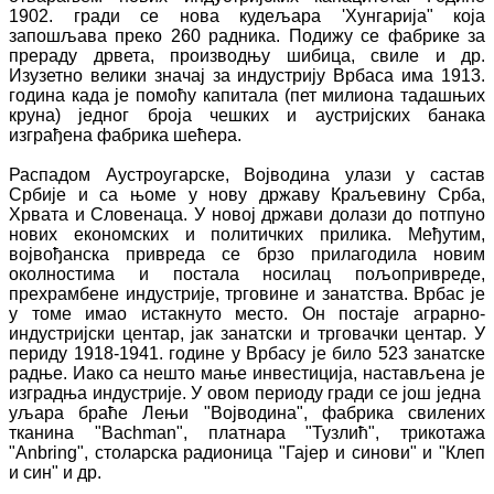
1902. гради се нова кудељара 'Хунгарија" која
запошљава преко 260 радника. Подижу се фабрике за
прераду дрвета, производњу шибица, свиле и др.
Изузетно велики значај за индустрију Врбаса има 1913.
година када је помоћу капитала (пет милиона тадашњих
круна) једног броја чешких и аустријских банака
изграђена фабрика шећера.
Распадом Аустроугарске, Војводина улази у састав
Србије и са њоме у нову државу Краљевину Срба,
Хрвата и Словенаца. У новој држави долази до потпуно
нових економских и политичких прилика. Међутим,
војвођанска привреда се брзо прилагодила новим
околностима и постала носилац пољопривреде,
прехрамбене индустрије, трговине и занатства. Врбас је
у томе имао истакнуто место. Он постаје аграрно-
индустријски центар, јак занатски и трговачки центар. У
периду 1918-1941. године у Врбасу је било 523 занатске
радње. Иако са нешто мање инвестиција, настављена је
изградња индустрије. У овом периоду гради се још једна
уљара браће Лењи "Војводина", фабрика свилених
тканина "Bachman", платнара "Тузлић", трикотажа
"Anbring", столарска радионица "Гајер и синови" и "Клеп
и син" и др.