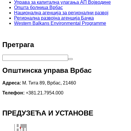
Управа за капитална улагања АП Војводине
Општа болница Врбас
Национална агенција за регионални развој
Регионална развојна агенција Бачка
Western Balkans Environmental Programme
Претрага
Општинска управа Врбас
Адреса:
М. Тита 89, Врбас, 21460
Телефон:
+381.21.7954.000
ПРЕДУЗЕЋА И УСТАНОВЕ