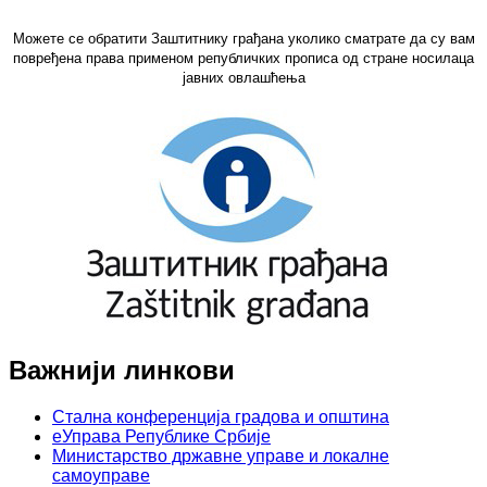
Можете се обратити Заштитнику грађана уколико сматрате да су вам
повређена права применом републичких прописа од стране носилаца
јавних овлашћења
Важнији линкови
Стална конференција градова и општина
еУправа Републике Србије
Министарство државне управе и локалне
самоуправе