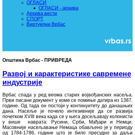
ОГЛАСИ
ОГЛАСИ - архива
Архива вести
СПОРТ
Виртуелни Врбас
Општина Врбас - ПРИВРЕДА
Развој и карактеристике савремене
индустрије
Врбас спада у ред веома старих војвођанских насеља.
Први писани документ у коме се помиње датира из 1387.
године. Од тада он постоји у континуитету до данашњих
дана. Насеље је почело интезивније да се развија
почетком XVIII века када се у њега досељавају колонисти
у више наврата: Русини, Срби, Мађари и Немци.
Масовније насељавање Немаца обављено је у периоду
од 1784-1786. године што је било пресудно за даљи