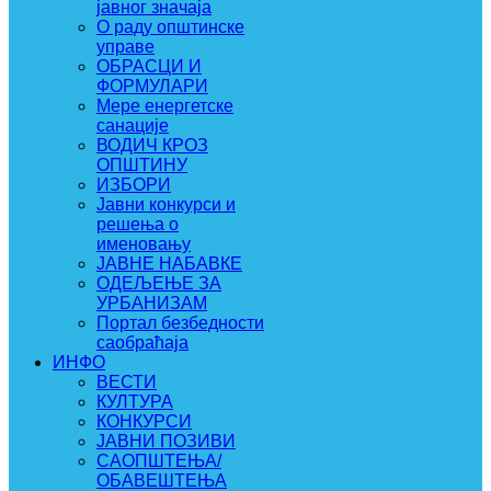
јавног значаја
О раду општинске
управе
ОБРАСЦИ И
ФОРМУЛАРИ
Мере енергетске
санације
ВОДИЧ КРОЗ
ОПШТИНУ
ИЗБОРИ
Јавни конкурси и
решења о
именовању
ЈАВНЕ НАБАВКЕ
ОДЕЉЕЊЕ ЗА
УРБАНИЗАМ
Портал безбедности
саобраћаја
ИНФО
ВЕСТИ
КУЛТУРА
КОНКУРСИ
ЈАВНИ ПОЗИВИ
САОПШТЕЊА/
ОБАВЕШТЕЊА