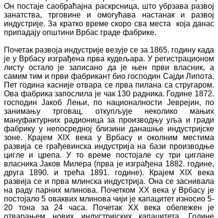
Он постаје саобраћајна раскрсница, што убрзава развој
занатства, трговине и омогућава настанак и развој
индустрије. За кратко време скоро сва места која данас
припадају општини Врбас граде фабрике.
Почетак развоја индустрије везује се за 1865. годину када
је у Врбасу изграђена прва кудељара. У регистрационом
листу остало је записано да је њен први власник, а
самим тим и први фабрикант био господин Сајди Липота.
Пет година касније отвара се прва пилана са стругаром.
Ова фабрика запослила је чак 130 радника. Године 1872.
господин Јакоб Лењи, по националности Јеврејин, по
занимању трговац, откупљује неколико мањих
мануфактурних радионица за производњу уља и гради
фабрику у непосредној близини данашње индустријске
зоне. Крајем XIX века у Врбасу и околним местима
развија се грађевинска индустрија на бази производње
цигле и црепа. У то време постојале су три циглане
власника Јаков Милера (прва је изграђена 1882. године,
друга 1890. и трећа 1891. године). Крајем XIX века
развија се и прва млинска индустрија. Она се заснивала
на раду парних млинова. Почетком XX века у Врбасу је
постојало 5 оваквих млинова чији је капацитет износио 5-
20 тона за 24 часа. Почетак XX века обележен је
отварањем нових индустријских капацитета. Године