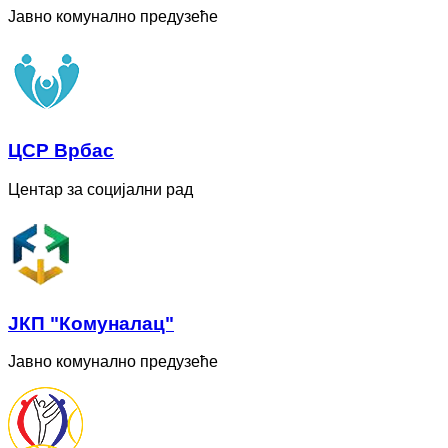
Јавно комунално предузеће
ЦСР Врбас
Центар за социјални рад
ЈКП "Комуналац"
Јавно комунално предузеће