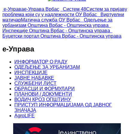
е-Управа
е-Управа Врбас
Систем 48
Систем за пријаву
проблема који су у надлежности ОУ Врбас
Виртуелни
матичар
Матична служба ОУ Врбас
Одељење за
урбанизам
Општина Врбас - Општинска управа
Инспекције
Општина Врбас - Општинска управа
Буџетски портал
Општина Врбас - Општинска управа
е-Управа
ИНФОРМАТОР О РАДУ
ОДЕЉЕЊЕ ЗА УРБАНИЗАМ
ИНСПЕКЦИЈЕ
ЈАВНЕ НАБАВКЕ
СЛУЖБЕНИ ЛИСТ
ОБРАСЦИ И ФОРМУЛАРИ
ПЛАНОВИ / ДОКУМЕНТИ
ВОДИЧ КРОЗ ОПШТИНУ
ПРИСТУП ИНФОРМАЦИЈАМА ОД ЈАВНОГ
ЗНАЧАЈА
AgroLIFE