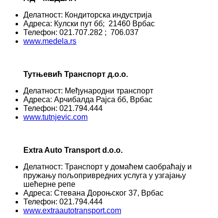
Делатност: Кондиторска индустрија
Адреса: Кулски пут бб; 21460 Врбас
Телефон: 021.707.282 ; 706.037
www.medela.rs
Тутњевић Транспорт
д.о.о.
Делатност: Међународни транспорт
Адреса: Арчибалда Рајса бб, Врбас
Телефон: 021.794.444
www.tutnjevic.com
Extra Auto Transport d.o.o.
Делатност: Транспорт у домаћем саобраћају и
пружању пољопривредних услуга у узгајању
шећерне репе
Адреса: Стевана Дороњског 37, Врбас
Телефон: 021.794.444
www.extraautotransport.com