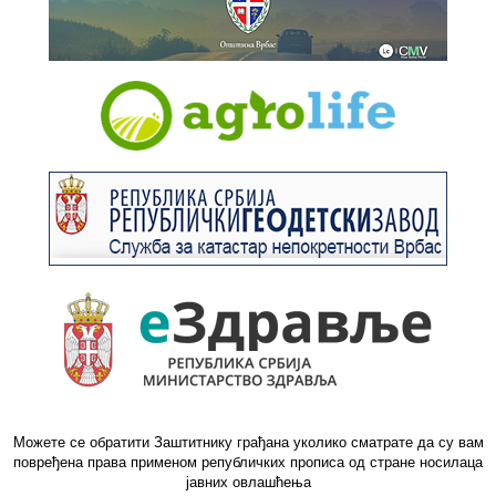
Можете се обратити Заштитнику грађана уколико сматрате да су вам
повређена права применом републичких прописа од стране носилаца
јавних овлашћења