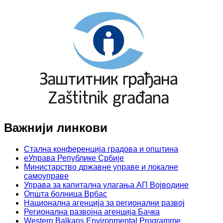
Важнији линкови
Стална конференција градова и општина
еУправа Републике Србије
Министарство државне управе и локалне
самоуправе
Управа за капитална улагања АП Војводине
Општа болница Врбас
Национална агенција за регионални развој
Регионална развојна агенција Бачка
Western Balkans Environmental Programme