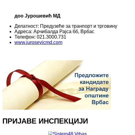
доо Јурошевић МД
Делатност: Предузеће за транпорт и трговину
Адреса: Арчибалда Рајса бб, Врбас
Телефон: 021.3000.731
www.jurosevicmd.com
ПРИЈАВЕ ИНСПЕКЦИЈИ