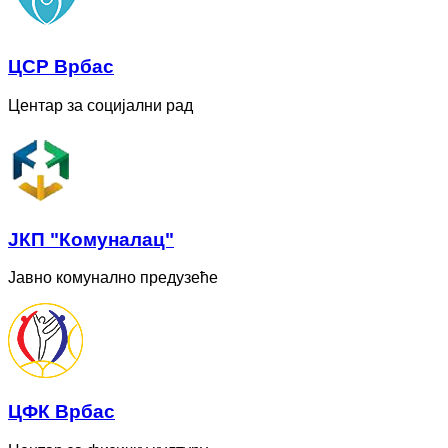
ЦСР Врбас
Центар за социјални рад
ЈКП "Комуналац"
Јавно комунално предузеће
ЦФК Врбас