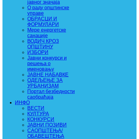
јавног значаја
О раду општинске
управе
ОБРАСЦИ И
ФОРМУЛАРИ
Мере енергетске
санације
ВОДИЧ КРОЗ
ОПШТИНУ
ИЗБОРИ
Јавни конкурси и
решења о
именовању
ЈАВНЕ НАБАВКЕ
ОДЕЉЕЊЕ ЗА
УРБАНИЗАМ
Портал безбедности
саобраћаја
ИНФО
ВЕСТИ
КУЛТУРА
КОНКУРСИ
ЈАВНИ ПОЗИВИ
САОПШТЕЊА/
ОБАВЕШТЕЊА