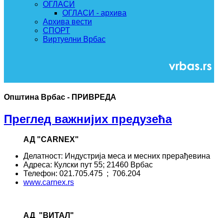
ОГЛАСИ
ОГЛАСИ - архива
Архива вести
СПОРТ
Виртуелни Врбас
Општина Врбас - ПРИВРЕДА
Преглед важнијих предузећа
АД "CARNEX"
Делатност: Индустрија меса и месних прерађевина
Адреса: Кулски пут 55; 21460 Врбас
Телефон: 021.705.475 ; 706.204
www.carnex.rs
АД "ВИТАЛ"