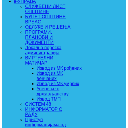
e-УПРАВА
СЛУЖБЕНИ ЛИСТ
ОПШТИНЕ
БУЏЕТ ОПШТИНЕ
ВРБАС
ОДЛУКЕ И РЕШЕЊА
ПРОГРАМИ,
ПЛАНОВИ И
ДОКУМЕНТИ
Локална пореска
администрација
ВИРТУЕЛНИ
МАТИЧАР
Извод из МК рођених
Извод из МК
венчаних
Извод из МК умрлих
Уверење о
држављанству
Извод ТМП
СИСТЕМ 48
ИНФОРМАТОР О
РАДУ
Приступ
информацијама од