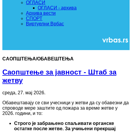
ОГЛАСИ
ОГЛАСИ - архива
Архива вести
СПОРТ
Виртуелни Врбас
САОПШТЕЊА/ОБАВЕШТЕЊА
Саопштење за јавност - Штаб за
жетву
среда, 27. мај 2026.
Обавештавају се сви учесници у жетви да су обавезни да
спроводе мере заштите од пожара за време жетве у
2026. години, и то:
Строго је забрањено спаљивати органске
остатке после жетве. За учињени прекршај