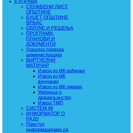
e-УПРАВА
СЛУЖБЕНИ ЛИСТ
ОПШТИНЕ
БУЏЕТ ОПШТИНЕ
ВРБАС
ОДЛУКЕ И РЕШЕЊА
ПРОГРАМИ,
ПЛАНОВИ И
ДОКУМЕНТИ
Локална пореска
администрација
ВИРТУЕЛНИ
МАТИЧАР
Извод из МК рођених
Извод из МК
венчаних
Извод из МК умрлих
Уверење о
држављанству
Извод ТМП
СИСТЕМ 48
ИНФОРМАТОР О
РАДУ
Приступ
информацијама од