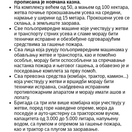
прописана је новчана казна.
На комплексу већем од 50, а мањем од 100 хектара,
жетва почиње прокошавањем усева на средини,
најмање у ширини од 15 метара. Прокошени усев се
склања, а земљиште заорава.
Све пољопривредне машине које учествују у жетви
и транспорту стрних усева и сламе морају бити
технички исправне и обезбеђене одговарајућим
средствима за гашење пожара.
Сва лица која рукују пољопривредним машинама у
обављању жетве и транспорта, као и помоћно
особље, морају бити оспособљени за спречавање
настанка пожара и његовог гашења, а обавезно је и
поседовање комплета за прву помоћ.
Сва превозна средства (комбајн, трактор, камион...)
која учествују у жетви и вршидби морају бити
технички исправна, снабдевена исправним
противпожарним апаратом и морају имати ашов и
лопату.
Бригада са три или више комбајна који учествују у
жетви, поред горе наведене опреме, мора да
поседује и ауто-цистерну са тракторском вучом,
капацитета од 3.000 до 5.000 литара, напуњену
водом, са пумпом и опремом за гашење пожара,
као и трактор са плугом за заоравање.