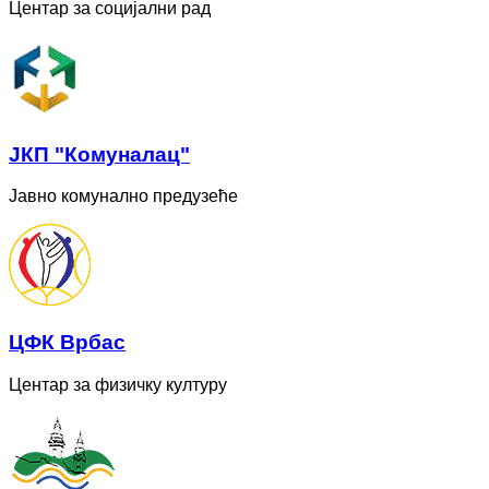
Центар за социјални рад
ЈКП "Комуналац"
Јавно комунално предузеће
ЦФК Врбас
Центар за физичку културу