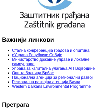
Важнији линкови
Стална конференција градова и општина
еУправа Републике Србије
Министарство државне управе и локалне
самоуправе
Управа за капитална улагања АП Војводине
Општа болница Врбас
Национална агенција за регионални развој
Регионална развојна агенција Бачка
Western Balkans Environmental Programme
Претрага