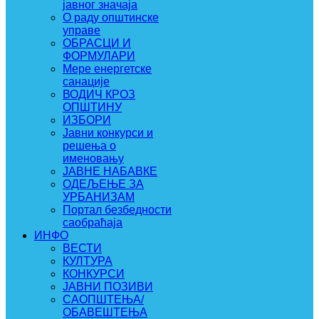
јавног значаја
О раду општинске
управе
ОБРАСЦИ И
ФОРМУЛАРИ
Мере енергетске
санације
ВОДИЧ КРОЗ
ОПШТИНУ
ИЗБОРИ
Јавни конкурси и
решења о
именовању
ЈАВНЕ НАБАВКЕ
ОДЕЉЕЊЕ ЗА
УРБАНИЗАМ
Портал безбедности
саобраћаја
ИНФО
ВЕСТИ
КУЛТУРА
КОНКУРСИ
ЈАВНИ ПОЗИВИ
САОПШТЕЊА/
ОБАВЕШТЕЊА