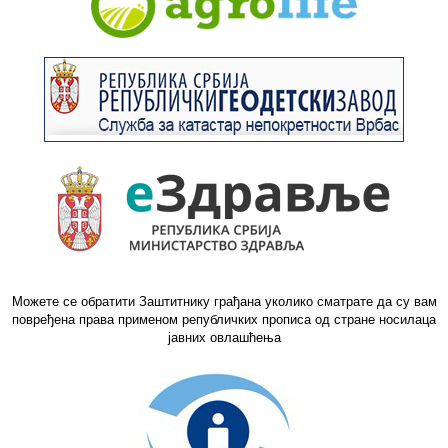
Можете се обратити Заштитнику грађана уколико сматрате да су вам
повређена права применом републичких прописа од стране носилаца
јавних овлашћења