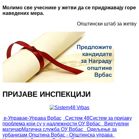
Молимо све учеснике у жетви да се придржавају горе
наведених мера.
Општински штаб за жетву
ПРИЈАВЕ ИНСПЕКЦИЈИ
е-Управа
е-Управа Врбас
Систем 48
Систем за пријаву
проблема који су у надлежности ОУ Врбас
Виртуелни
матичар
Матична служба ОУ Врбас
Одељење за
урбанизам
Општина Врбас - Општинска управа