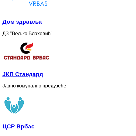
Дом здравља
ДЗ "Вељко Влаховић"
ЈКП Стандард
Јавно комунално предузеће
ЦСР Врбас