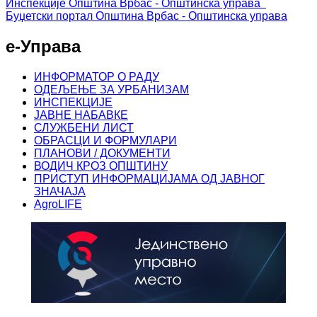
Инспекције
Општина Врбас - Општинска управа
Буџетски портал
Општина Врбас - Општинска управа
е-Управа
ИНФОРМАТОР О РАДУ
ОДЕЉЕЊЕ ЗА УРБАНИЗАМ
ИНСПЕКЦИЈЕ
ЈАВНЕ НАБАВКЕ
СЛУЖБЕНИ ЛИСТ
ОБРАСЦИ И ФОРМУЛАРИ
ПЛАНОВИ / ДОКУМЕНТИ
ВОДИЧ КРОЗ ОПШТИНУ
ПРИСТУП ИНФОРМАЦИЈАМА ОД ЈАВНОГ
ЗНАЧАЈА
AgroLIFE