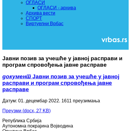
ОГЛАСИ
ОГЛАСИ - архива
Архива вести
СПОРТ
Виртуелни Врбас
Јавни позив за учешће у јавној расправи и
програм спровођења јавне расправе
документ
Јавни позив за учешће у јавној
расправи и програм спровођења јавне
расправе
Датум: 01. децембар 2022.
1611 преузимања
Преузми
(
docx,
27 KB
)
Република Србија
Аутономна покрајина Војводина