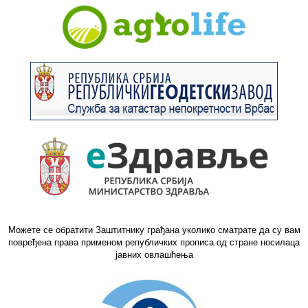
Можете се обратити Заштитнику грађана уколико сматрате да су вам
повређена права применом републичких прописа од стране носилаца
јавних овлашћења