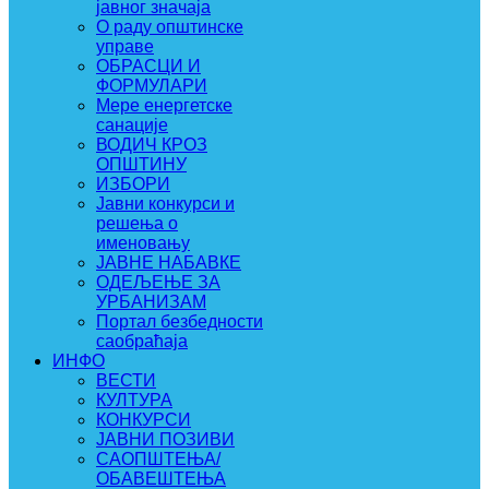
јавног значаја
О раду општинске
управе
ОБРАСЦИ И
ФОРМУЛАРИ
Мере енергетске
санације
ВОДИЧ КРОЗ
ОПШТИНУ
ИЗБОРИ
Јавни конкурси и
решења о
именовању
ЈАВНЕ НАБАВКЕ
ОДЕЉЕЊЕ ЗА
УРБАНИЗАМ
Портал безбедности
саобраћаја
ИНФО
ВЕСТИ
КУЛТУРА
КОНКУРСИ
ЈАВНИ ПОЗИВИ
САОПШТЕЊА/
ОБАВЕШТЕЊА