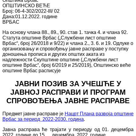
Општина Врбас
ОПШТИНСКО ВЕЋЕ
Број: 06-4-302/2022-III/ 02
Дана:01.12.2022. године
ВРБАС
На основу члана 88., 89., 90. став 1. тачка 4. и члана 92.
Статута општине Врбас („Службени лист општине
Врбас“, број 26/2018 и 9/22) и члана 2., 3. 6. и 19. Одлуке о
организовању и спровођењу јавне расправе у поступку
доношења прописа и других општих аката из
надлежности Скупштине општине („Службени лист
општине Врбас“, број 6/2019 и 25/2019), Општинско веће
општине Врбас расписује
ЈАВНИ ПОЗИВ ЗА УЧЕШЋЕ У
ЈАВНОЈ РАСПРАВИ И ПРОГРАМ
СПРОВОЂЕЊА ЈАВНЕ РАСПРАВЕ
Предмет јавне расправе је
Нацрт Плана развоја општине
Врбас за период 2022-2030. година
.
Јавна расправа ће трајати у периоду од 01. децембра
2022. године до 15. децембра 2022. године.