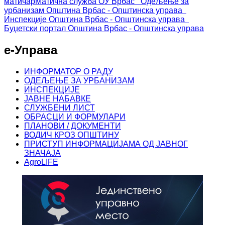
матичар
Матична служба ОУ Врбас
Одељење за
урбанизам
Општина Врбас - Општинска управа
Инспекције
Општина Врбас - Општинска управа
Буџетски портал
Општина Врбас - Општинска управа
е-Управа
ИНФОРМАТОР О РАДУ
ОДЕЉЕЊЕ ЗА УРБАНИЗАМ
ИНСПЕКЦИЈЕ
ЈАВНЕ НАБАВКЕ
СЛУЖБЕНИ ЛИСТ
ОБРАСЦИ И ФОРМУЛАРИ
ПЛАНОВИ / ДОКУМЕНТИ
ВОДИЧ КРОЗ ОПШТИНУ
ПРИСТУП ИНФОРМАЦИЈАМА ОД ЈАВНОГ
ЗНАЧАЈА
AgroLIFE