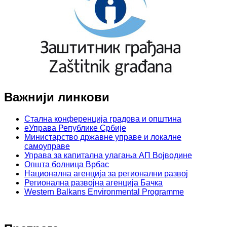
Важнији линкови
Стална конференција градова и општина
еУправа Републике Србије
Министарство државне управе и локалне
самоуправе
Управа за капитална улагања АП Војводине
Општа болница Врбас
Национална агенција за регионални развој
Регионална развојна агенција Бачка
Western Balkans Environmental Programme