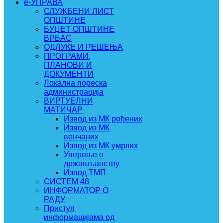
e-УПРАВА
СЛУЖБЕНИ ЛИСТ
ОПШТИНЕ
БУЏЕТ ОПШТИНЕ
ВРБАС
ОДЛУКЕ И РЕШЕЊА
ПРОГРАМИ,
ПЛАНОВИ И
ДОКУМЕНТИ
Локална пореска
администрација
ВИРТУЕЛНИ
МАТИЧАР
Извод из МК рођених
Извод из МК
венчаних
Извод из МК умрлих
Уверење о
држављанству
Извод ТМП
СИСТЕМ 48
ИНФОРМАТОР О
РАДУ
Приступ
информацијама од