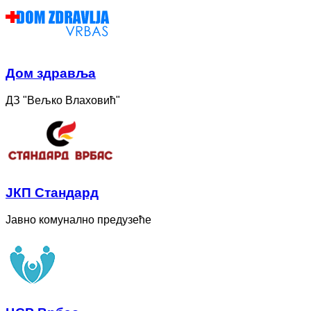
Дом здравља
ДЗ "Вељко Влаховић"
ЈКП Стандард
Јавно комунално предузеће