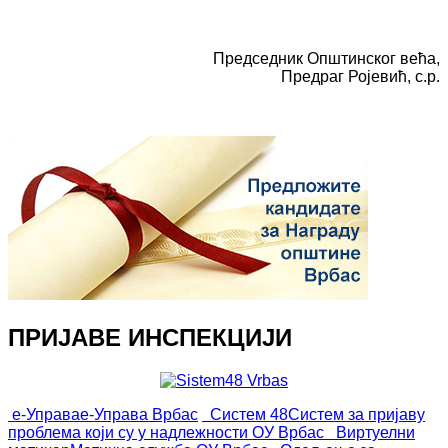
Председник Општинског већа,
Предраг Ројевић, с.р.
ПРИЈАВЕ ИНСПЕКЦИЈИ
е-Управа
е-Управа Врбас
Систем 48
Систем за пријаву
проблема који су у надлежности ОУ Врбас
Виртуелни