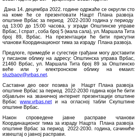
Дана 14. децембра 2022. године одржаће се округли сто
на коме ће се презентовати Нацрт Плана развоја
општине Врбас за период 2022-2030 година у периоду
од 13:00 до 15:00 часова, у згради Општинске управе
Врбас, I спрат , соба број 5 (мала сала), ул. Маршала Тита
број 89, Врбас. На презентацији ће бити присутни
чланови Координационог тима за израду Плана развоја.
Предлоге, примедбе и сугестије грађани могу доставити
у писаном облику на адресу: Општинска управа Врбас,
21460 Врбас, ул. Маршала Тита број 89 за Општинско
веће или у електронском облику на емаил:
sluzbaov@vrbas.net
.
Саставни део овог позива је Нацрт Плана развоја
општине Врбас за период 2022-2030 година који ће бити
објављен на званичној интернет презентацији општине
Врбас
www.vrbas.net
и на огласној табли Скупштине
општине Врбас.
Након спроведене јавне расправе чланови
Координационог тима за израду Нацрта Плана развоја
општине Врбас за период 2022-2030. година, сачиниће
извештај о јавној расправи.