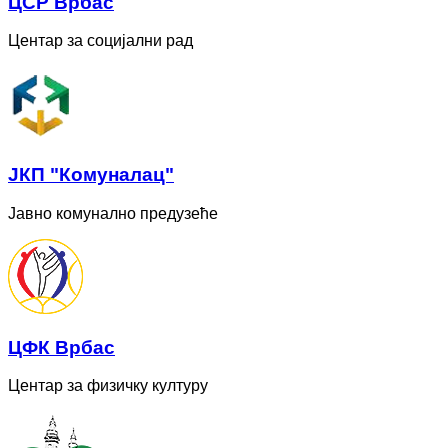
ЦСР Врбас
Центар за социјални рад
ЈКП "Комуналац"
Јавно комунално предузеће
ЦФК Врбас
Центар за физичку културу