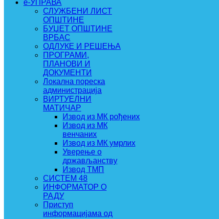
e-УПРАВА
СЛУЖБЕНИ ЛИСТ
ОПШТИНЕ
БУЏЕТ ОПШТИНЕ
ВРБАС
ОДЛУКЕ И РЕШЕЊА
ПРОГРАМИ,
ПЛАНОВИ И
ДОКУМЕНТИ
Локална пореска
администрација
ВИРТУЕЛНИ
МАТИЧАР
Извод из МК рођених
Извод из МК
венчаних
Извод из МК умрлих
Уверење о
држављанству
Извод ТМП
СИСТЕМ 48
ИНФОРМАТОР О
РАДУ
Приступ
информацијама од