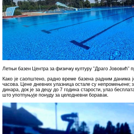
Летњи базен Центра за физичку културу "Драго Јововић" п
Како је саопштено, радно време базена радним данима је
часова. Цене дневних улазница остале су непромењене; з
динара, док је за децу до 7 година старости, улаз беспла
што употпуњује понуду за целодневни боравак.