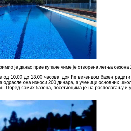
римио је данас прве купаче чиме је отворена летња сезона 
 од 10.00 до 18.00 часова, док ће викендом базен радити 
а одрасле она износи 200 динара, а ученици основних школ
тан. Поред самих базена, посетиоцима је на располагању и 