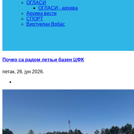
ОГЛАСИ
ОГЛАСИ - архива
Архива вести
СПОРТ
Виртуелни Врбас
Почео са радом летњи базен ЦФК
петак, 26. јун 2026.