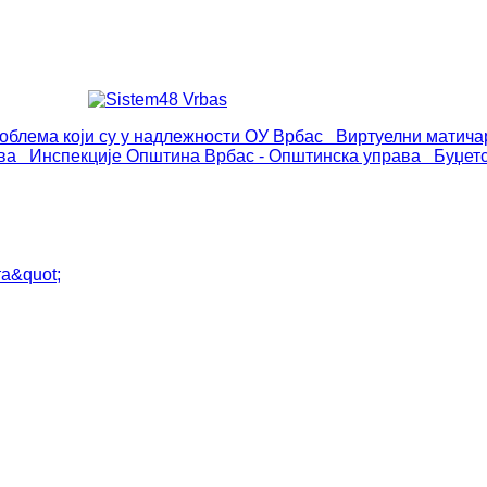
роблема који су у надлежности ОУ Врбас
Виртуелни матича
ва
Инспекције
Општина Врбас - Општинска управа
Буџет