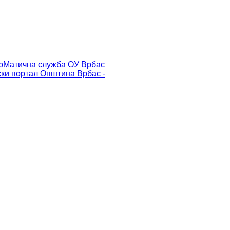
р
Матична служба ОУ Врбас
ски портал
Општина Врбас -