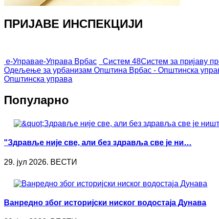
ПРИЈАВЕ ИНСПЕКЦИЈИ
е-Управа
е-Управа Врбас
Систем 48
Систем за пријаву п
Одељење за урбанизам
Општина Врбас - Општинска упра
Општинска управа
Популарно
"Здравље није све, али без здравља све је ни…
29. јул 2026. ВЕСТИ
Ванредно због историјски ниског водостаја Дунава