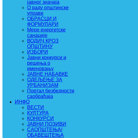
јавног значаја
О раду општинске
управе
ОБРАСЦИ И
ФОРМУЛАРИ
Мере енергетске
санације
ВОДИЧ КРОЗ
ОПШТИНУ
ИЗБОРИ
Јавни конкурси и
решења о
именовању
ЈАВНЕ НАБАВКЕ
ОДЕЉЕЊЕ ЗА
УРБАНИЗАМ
Портал безбедности
саобраћаја
ИНФО
ВЕСТИ
КУЛТУРА
КОНКУРСИ
ЈАВНИ ПОЗИВИ
САОПШТЕЊА/
ОБАВЕШТЕЊА