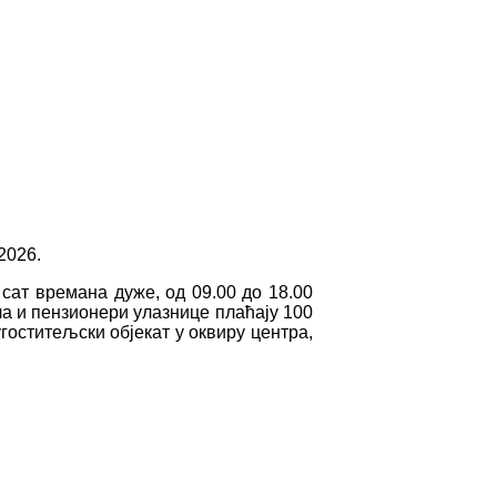
2026.
сат времана дуже, од 09.00 до 18.00
а и пензионери улазнице плаћају 100
угоститељски објекат у оквиру центра,