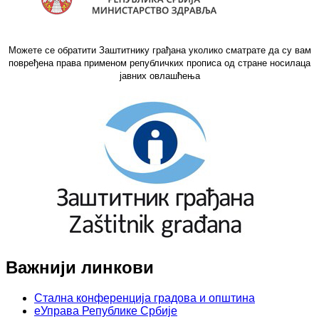
Можете се обратити Заштитнику грађана уколико сматрате да су вам
повређена права применом републичких прописа од стране носилаца
јавних овлашћења
Важнији линкови
Стална конференција градова и општина
еУправа Републике Србије