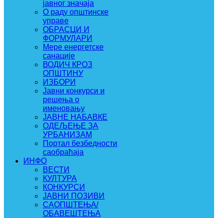
јавног значаја
О раду општинске
управе
ОБРАСЦИ И
ФОРМУЛАРИ
Мере енергетске
санације
ВОДИЧ КРОЗ
ОПШТИНУ
ИЗБОРИ
Јавни конкурси и
решења о
именовању
ЈАВНЕ НАБАВКЕ
ОДЕЉЕЊЕ ЗА
УРБАНИЗАМ
Портал безбедности
саобраћаја
ИНФО
ВЕСТИ
КУЛТУРА
КОНКУРСИ
ЈАВНИ ПОЗИВИ
САОПШТЕЊА/
ОБАВЕШТЕЊА