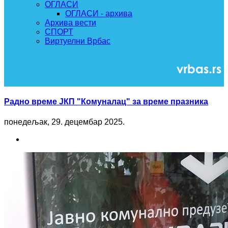
ОГЛАСИ
ОГЛАСИ - архива
Архива вести
СПОРТ
Виртуелни Врбас
Радно време ЈКП "Комуналац" за време празника
понедељак, 29. децембар 2025.