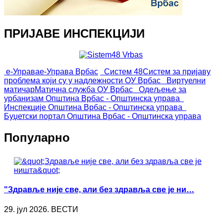
ПРИЈАВЕ ИНСПЕКЦИЈИ
е-Управа
е-Управа Врбас
Систем 48
Систем за пријаву
проблема који су у надлежности ОУ Врбас
Виртуелни
матичар
Матична служба ОУ Врбас
Одељење за
урбанизам
Општина Врбас - Општинска управа
Инспекције
Општина Врбас - Општинска управа
Буџетски портал
Општина Врбас - Општинска управа
Популарно
"Здравље није све, али без здравља све је ни…
29. јул 2026. ВЕСТИ