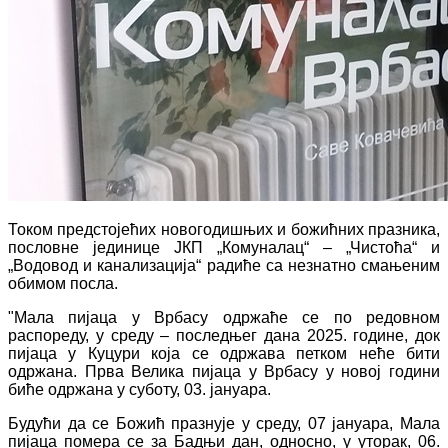
Током предстојећих новогодишњих и божићних празника,
пословне јединице ЈКП „Комуналац“ – „Чистоћа“ и
„Водовод и канализација“ радиће са незнатно смањеним
обимом посла.
"Мала пијаца у Врбасу одржаће се по редовном
распореду, у среду – последњег дана 2025. године, док
пијаца у Куцури која се одржава петком неће бити
одржана. Прва Велика пијаца у Врбасу у новој години
биће одржана у суботу, 03. јануара.
Будући да се Божић празнује у среду, 07 јануара, Мала
пијаца помера се за Бадњи дан, односно, у уторак, 06.