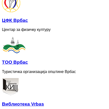
ЦФК Врбас
Центар за физичку културу
ТОО Врбас
Туристичка организација општине Врбас
Bиблиотека Vrbas