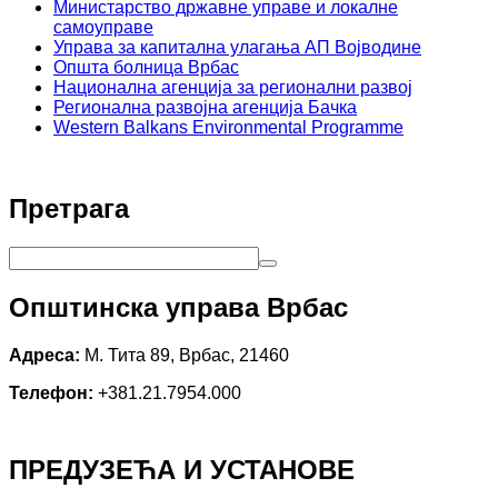
Министарство државне управе и локалне
самоуправе
Управа за капитална улагања АП Војводине
Општа болница Врбас
Национална агенција за регионални развој
Регионална развојна агенција Бачка
Western Balkans Environmental Programme
Претрага
Општинска управа Врбас
Адреса:
М. Тита 89, Врбас, 21460
Телефон:
+381.21.7954.000
ПРЕДУЗЕЋА И УСТАНОВЕ