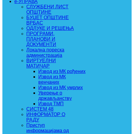
e-УПРАВА
СЛУЖБЕНИ ЛИСТ
ОПШТИНЕ
БУЏЕТ ОПШТИНЕ
ВРБАС
ОДЛУКЕ И РЕШЕЊА
ПРОГРАМИ,
ПЛАНОВИ И
ДОКУМЕНТИ
Локална пореска
администрација
ВИРТУЕЛНИ
МАТИЧАР
Извод из МК рођених
Извод из МК
венчаних
Извод из МК умрлих
Уверење о
држављанству
Извод ТМП
СИСТЕМ 48
ИНФОРМАТОР О
РАДУ
Приступ
информацијама од