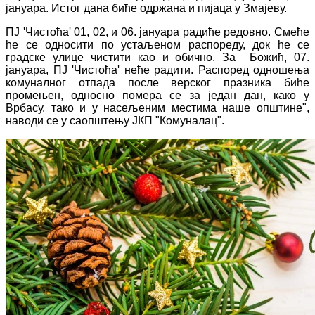
јануара. Истог дана биће одржана и пијаца у Змајеву.
ПЈ 'Чистоћа' 01, 02, и 06. јануара радиће редовно. Смеће
ће се односити по устаљеном распореду, док ће се
градске улице чистити као и обично. За Божић, 07.
јануара, ПЈ 'Чистоћа' неће радити. Распоред одношења
комуналног отпада после верског празника биће
промењен, односно помера се за један дан, како у
Врбасу, тако и у насељеним местима наше општине",
наводи се у саопштењу ЈКП "Комуналац".