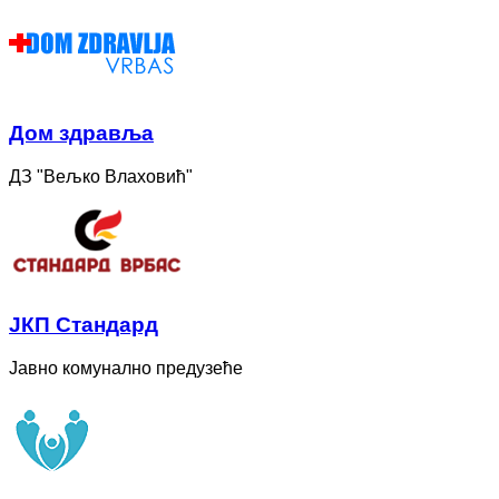
Дом здравља
ДЗ "Вељко Влаховић"
ЈКП Стандард
Јавно комунално предузеће