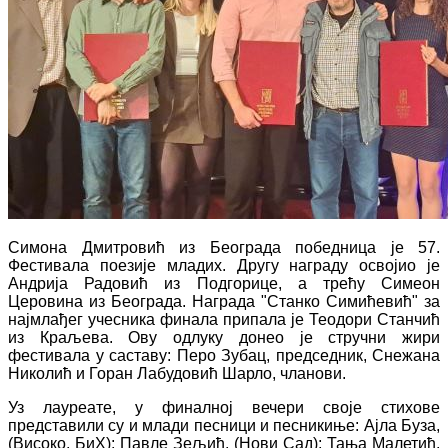
Симона Дмитровић из Београда победница је 57.
Фестивала поезије младих. Другу награду освојио је
Андрија Радовић из Подгорице, а трећу Симеон
Церовина из Београда. Награда "Станко Симићевић" за
најмлађег учесника финала припала је Теодори Станчић
из Краљева. Ову одлуку донео је стручни жири
фестивала у саставу: Перо Зубац, председник, Снежана
Николић и Горан Лабудовић Шарло, чланови.
Уз лауреате, у финалној вечери своје стихове
представили су и млади песници и песникиње: Ајла Буза,
(Високо, БиХ); Павле Зељић, (Нови Сад); Тања Малетић,