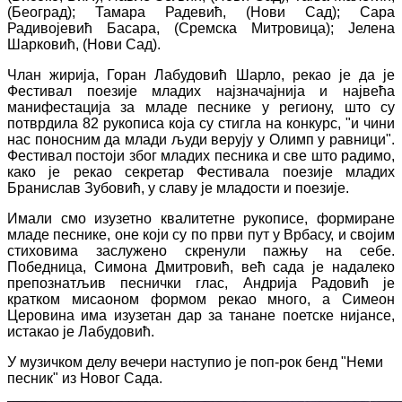
(Београд); Тамара Радевић, (Нови Сад); Сара
Радивојевић Басара, (Сремска Митровица); Јелена
Шарковић, (Нови Сад).
Члан жирија, Горан Лабудовић Шарло, рекао је да је
Фестивал поезије младих најзначајнија и највећа
манифестација за младе песнике у региону, што су
потврдила 82 рукописа која су стигла на конкурс, "и чини
нас поносним да млади људи верују у Олимп у равници".
Фестивал постоји због младих песника и све што радимо,
како је рекао секретар Фестивала поезије младих
Бранислав Зубовић, у славу је младости и поезије.
Имали смо изузетно квалитетне рукописе, формиране
младе песнике, оне који су по први пут у Врбасу, и својим
стиховима заслужено скренули пажњу на себе.
Победница, Симона Дмитровић, већ сада је надалеко
препознатљив песнички глас, Андрија Радовић је
кратком мисаоном формом рекао много, а Симеон
Церовина има изузетан дар за танане поетске нијансе,
истакао је Лабудовић.
У музичком делу вечери наступио је поп-рок бенд "Неми
песник" из Новог Сада.