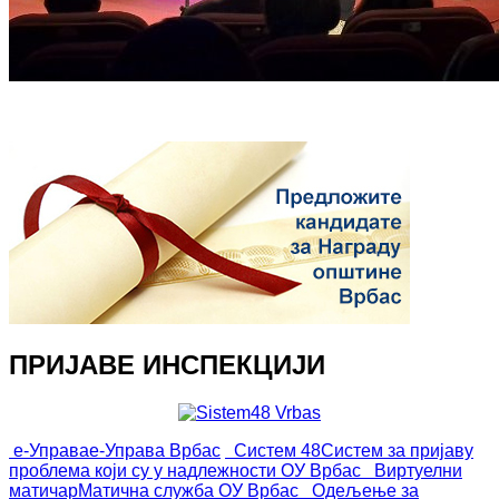
ПРИЈАВЕ ИНСПЕКЦИЈИ
е-Управа
е-Управа Врбас
Систем 48
Систем за пријаву
проблема који су у надлежности ОУ Врбас
Виртуелни
матичар
Матична служба ОУ Врбас
Одељење за