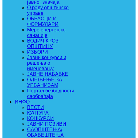
јавног значаја
О раду општинске
управе
ОБРАСЦИ И
ФОРМУЛАРИ
Мере енергетске
санације
ВОДИЧ КРОЗ
ОПШТИНУ
ИЗБОРИ
Јавни конкурси и
решења о
именовању
ЈАВНЕ НАБАВКЕ
ОДЕЉЕЊЕ ЗА
УРБАНИЗАМ
Портал безбедности
саобраћаја
ИНФО
ВЕСТИ
КУЛТУРА
КОНКУРСИ
ЈАВНИ ПОЗИВИ
САОПШТЕЊА/
ОБАВЕШТЕЊА