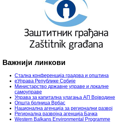
Важнији линкови
Стална конференција градова и општина
еУправа Републике Србије
Министарство државне управе и локалне
самоуправе
Управа за капитална улагања АП Војводине
Општа болница Врбас
Национална агенција за регионални развој
Регионална развојна агенција Бачка
Western Balkans Environmental Programme