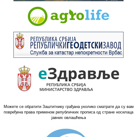
Можете се обратити Заштитнику грађана уколико сматрате да су вам
повређена права применом републичких прописа од стране носилаца
јавних овлашћења