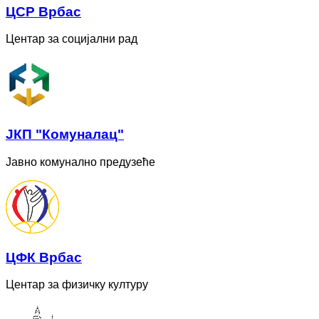
ЦСР Врбас
Центар за социјални рад
ЈКП "Комуналац"
Јавно комунално предузеће
ЦФК Врбас
Центар за физичку културу