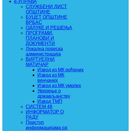
e-УПРАВА
СЛУЖБЕНИ ЛИСТ
ОПШТИНЕ
БУЏЕТ ОПШТИНЕ
ВРБАС
ОДЛУКЕ И РЕШЕЊА
ПРОГРАМИ,
ПЛАНОВИ И
ДОКУМЕНТИ
Локална пореска
администрација
ВИРТУЕЛНИ
МАТИЧАР
Извод из МК рођених
Извод из МК
венчаних
Извод из МК умрлих
Уверење о
држављанству
Извод ТМП
СИСТЕМ 48
ИНФОРМАТОР О
РАДУ
Приступ
информацијама од