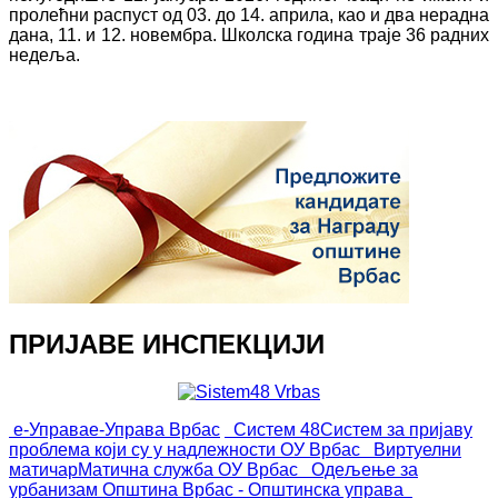
пролећни распуст од 03. до 14. априла, као и два нерадна
дана, 11. и 12. новембра. Школска година траје 36 радних
недеља.
ПРИЈАВЕ ИНСПЕКЦИЈИ
е-Управа
е-Управа Врбас
Систем 48
Систем за пријаву
проблема који су у надлежности ОУ Врбас
Виртуелни
матичар
Матична служба ОУ Врбас
Одељење за
урбанизам
Општина Врбас - Општинска управа