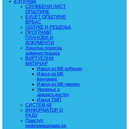
e-УПРАВА
СЛУЖБЕНИ ЛИСТ
ОПШТИНЕ
БУЏЕТ ОПШТИНЕ
ВРБАС
ОДЛУКЕ И РЕШЕЊА
ПРОГРАМИ,
ПЛАНОВИ И
ДОКУМЕНТИ
Локална пореска
администрација
ВИРТУЕЛНИ
МАТИЧАР
Извод из МК рођених
Извод из МК
венчаних
Извод из МК умрлих
Уверење о
држављанству
Извод ТМП
СИСТЕМ 48
ИНФОРМАТОР О
РАДУ
Приступ
информацијама од