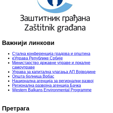
Важнији линкови
Стална конференција градова и општина
еУправа Републике Србије
Министарство државне управе и локалне
самоуправе
Управа за капитална улагања АП Војводине
Општа болница Врбас
Национална агенција за регионални развој
Регионална развојна агенција Бачка
Western Balkans Environmental Programme
Претрага