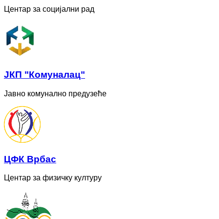
Центар за социјални рад
ЈКП "Комуналац"
Јавно комунално предузеће
ЦФК Врбас
Центар за физичку културу