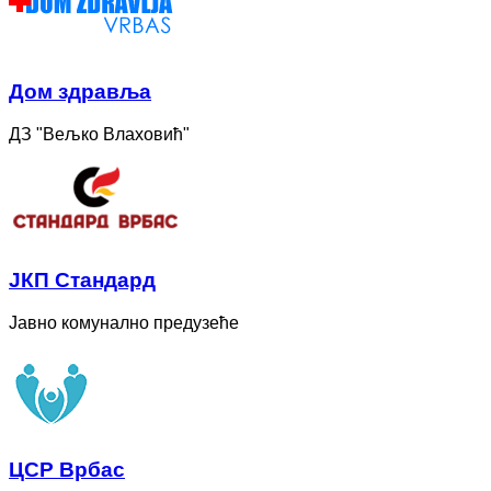
Дом здравља
ДЗ "Вељко Влаховић"
ЈКП Стандард
Јавно комунално предузеће
ЦСР Врбас