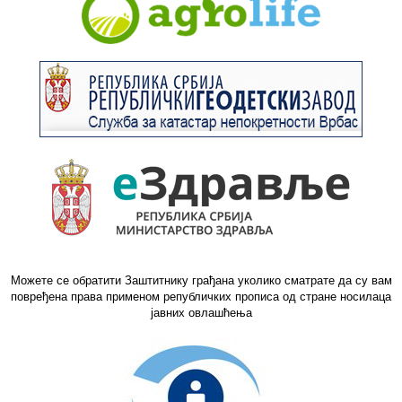
Можете се обратити Заштитнику грађана уколико сматрате да су вам
повређена права применом републичких прописа од стране носилаца
јавних овлашћења