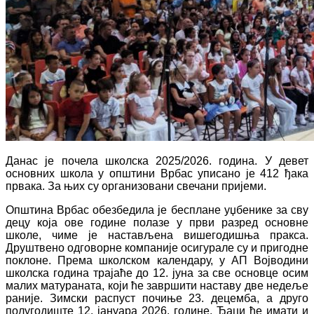
Данас је почела школска 2025/2026. година. У девет
основних школа у општини Врбас уписано је 412 ђака
првака. За њих су организовани свечани пријеми.
Општина Врбас обезбедила је бесплане уџбенике за сву
децу која ове године полазе у први разред основне
школе, чиме је настављена вишегодишња пракса.
Друштвено одговорне компаније осигурале су и пригодне
поклоне. Према школском календару, у АП Војводини
школска година трајаће до 12. јуна за све основце осим
малих матураната, који ће завршити наставу две недеље
раније. Зимски распуст почиње 23. децемба, а друго
полугодиште 12. јануара 2026. године. Ђаци ће имати и