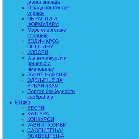
јавног значаја
О раду општинске
управе
ОБРАСЦИ И
ФОРМУЛАРИ
Мере енергетске
санације
ВОДИЧ КРОЗ
ОПШТИНУ
ИЗБОРИ
Јавни конкурси и
решења о
именовању
ЈАВНЕ НАБАВКЕ
ОДЕЉЕЊЕ ЗА
УРБАНИЗАМ
Портал безбедности
саобраћаја
ИНФО
ВЕСТИ
КУЛТУРА
КОНКУРСИ
ЈАВНИ ПОЗИВИ
САОПШТЕЊА/
ОБАВЕШТЕЊА