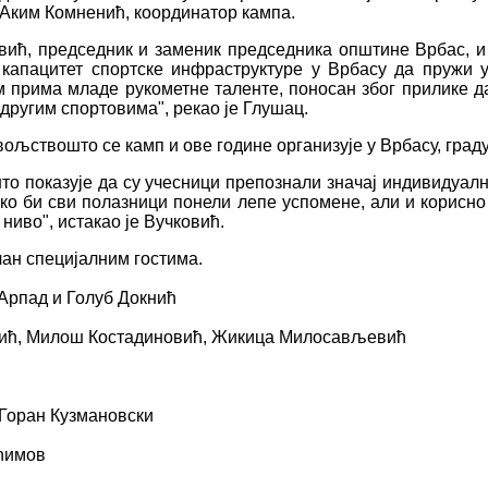
 Аким Комненић, координатор кампа.
ић, председник и заменик председника општине Врбас, и 
капацитет спортске инфраструктуре у Врбасу да пружи у
 прима младе рукометне таленте, поносан због прилике да
 другим спортовима", рекао је Глушац.
ољствошто се камп и ове године организује у Врбасу, граду
то показује да су учесници препознали значај индивидуалн
о би сви полазници понели лепе успомене, али и корисно 
иво", истакао је Вучковић.
ан специјалним гостима.
Арпад и Голуб Докнић
одић, Милош Костадиновић, Жикица Милосављевић
 Горан Кузмановски
ћимов