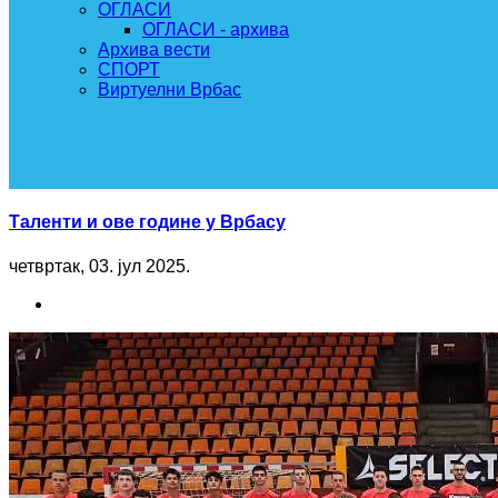
ОГЛАСИ
ОГЛАСИ - архива
Архива вести
СПОРТ
Виртуелни Врбас
Таленти и ове године у Врбасу
четвртак, 03. јул 2025.