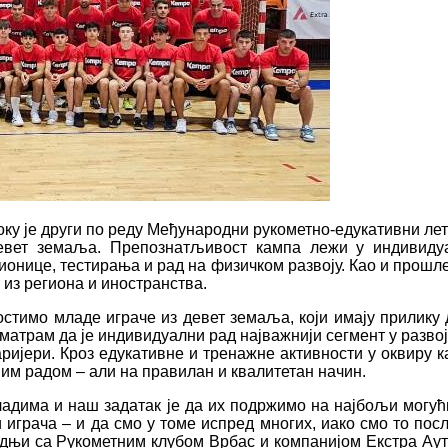
 току је други по реду Међународни рукометно-едукативни л
девет земаља. Препознатљивост кампа лежи у индивидуа
онице, тестирања и рад на физичком развоју. Као и прошле
 из региона и иностранства.
остимо младе играче из девет земаља, који имају прилику
атрам да је индивидуални рад најважнији сегмент у развоју
аријери. Кроз едукативне и тренажне активности у оквиру 
им радом – али на правилан и квалитетан начин.
адима и наш задатак је да их подржимо на најбољи могући
грача – и да смо у томе испред многих, иако смо то посл
радњи са Рукометним клубом Врбас и компанијом Екстра Ау