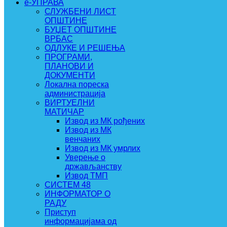
e-УПРАВА
СЛУЖБЕНИ ЛИСТ
ОПШТИНЕ
БУЏЕТ ОПШТИНЕ
ВРБАС
ОДЛУКЕ И РЕШЕЊА
ПРОГРАМИ,
ПЛАНОВИ И
ДОКУМЕНТИ
Локална пореска
администрација
ВИРТУЕЛНИ
МАТИЧАР
Извод из МК рођених
Извод из МК
венчаних
Извод из МК умрлих
Уверење о
држављанству
Извод ТМП
СИСТЕМ 48
ИНФОРМАТОР О
РАДУ
Приступ
информацијама од