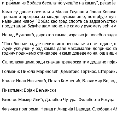
играчима из Врбаса бесплатно учешће на кампу", рекао је
Камп су данас посетили и Милан Глушац и Јован Ковачев
тренажни програм за младе рукометаше, потврђује пун 
највишем нивоу. "Врбас као град спорта са задовољством
представља будуће шампионе, не само у рукомету већ и у
Ненад Вучковић, директор кампа, изразио је посебно задов
"Посебно ме радује велико интересовање и ове године, ш
људи укључен у рад кампа даће максималан допринос как
годину подижемо стандарде и камп доведемо на још виши н
Са полазницима ради снажан тренерски тим додатно појач
Голмани: Никола Мариновић, Деметрис Тартиос, Штербик 
Крила: Иван Никчевић, Петар Комненић, Владимир Војв
Пивотмен: Бојан Бељански
Бекови: Момир Илић, Далибор Чутура, Филиберто Кокуца,
Физичка припрема: Ненад и Андрија Њаради, Слободан А