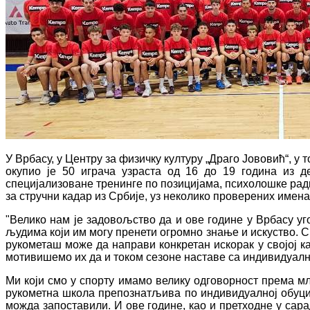
У Врбасу, у Центру за физичку културу „Драго Јововић“, у
окупио је 50 играча узраста од 16 до 19 година из 
специјализоване тренинге по позицијама, психолошке ради
за стручни кадар из Србије, уз неколико проверених имена
"Велико нам је задовољство да и ове године у Врбасу уг
људима који им могу пренети огромно знање и искуство. См
рукометаш може да направи конкретан искорак у својој к
мотивишемо их да и током сезоне наставе са индивидуалн
Ми који смо у спорту имамо велику одговорност према мл
рукометна школа препознатљива по индивидуалној обуци и
можда запоставили. И ове године, као и претходне у са