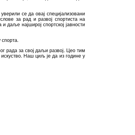
уверили се да овај специјализовани
слове за рад и развој спортиста на
 и даље најширој спортској јавности
 спорта.
ог рада за свој даљи развој. Цео тим
искуство. Наш циљ је да из године у