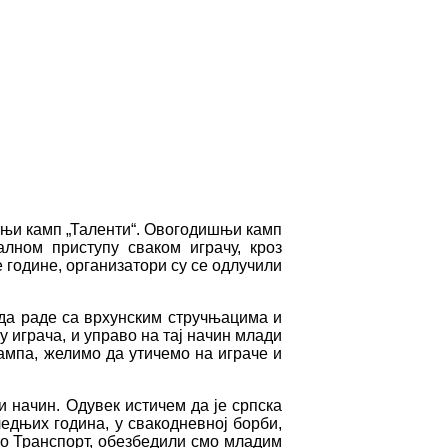
етњи камп „Таленти“. Овогодишњи камп
лном приступу сваком играчу, кроз
 године, организатори су се одлучили
 да раде са врхунским стручњацима и
 играча, и управо на тај начин млади
кампа, желимо да утичемо на играче и
 начин. Одувек истичем да је српска
едњих година, у свакодневној борби,
то Транспорт, обезбедили смо младим