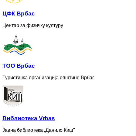
ЦФК Врбас
Центар за физичку културу
ТОО Врбас
Туристичка организација општине Врбас
Bиблиотека Vrbas
Јавна библиотека „Данило Киш"