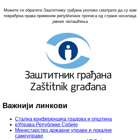
Можете се обратити Заштитнику грађана уколико сматрате да су вам
повређена права применом републичких прописа од стране носилаца
јавних овлашћења
Важнији линкови
Стална конференција градова и општина
еУправа Републике Србије
Министарство државне управе и локалне
самоуправе