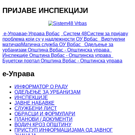
ПРИЈАВЕ ИНСПЕКЦИЈИ
е-Управа
е-Управа Врбас
Систем 48
Систем за пријаву
проблема који су у надлежности ОУ Врбас
Виртуелни
матичар
Матична служба ОУ Врбас
Одељење за
урбанизам
Општина Врбас - Општинска управа
Инспекције
Општина Врбас - Општинска управа
Буџетски портал
Општина Врбас - Општинска управа
е-Управа
ИНФОРМАТОР О РАДУ
ОДЕЉЕЊЕ ЗА УРБАНИЗАМ
ИНСПЕКЦИЈЕ
ЈАВНЕ НАБАВКЕ
СЛУЖБЕНИ ЛИСТ
ОБРАСЦИ И ФОРМУЛАРИ
ПЛАНОВИ / ДОКУМЕНТИ
ВОДИЧ КРОЗ ОПШТИНУ
ПРИСТУП ИНФОРМАЦИЈАМА ОД ЈАВНОГ