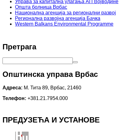
Управа за капитална улагања АП Војводине
Општа болница Врбас
Национална агенција за регионални развој
Регионална развојна агенција Бачка
Western Balkans Environmental Programme
Претрага
Општинска управа Врбас
Адреса:
М. Тита 89, Врбас, 21460
Телефон:
+381.21.7954.000
ПРЕДУЗЕЋА И УСТАНОВЕ