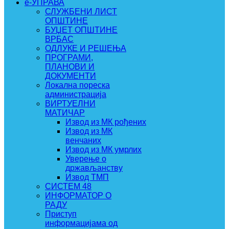
e-УПРАВА
СЛУЖБЕНИ ЛИСТ
ОПШТИНЕ
БУЏЕТ ОПШТИНЕ
ВРБАС
ОДЛУКЕ И РЕШЕЊА
ПРОГРАМИ,
ПЛАНОВИ И
ДОКУМЕНТИ
Локална пореска
администрација
ВИРТУЕЛНИ
МАТИЧАР
Извод из МК рођених
Извод из МК
венчаних
Извод из МК умрлих
Уверење о
држављанству
Извод ТМП
СИСТЕМ 48
ИНФОРМАТОР О
РАДУ
Приступ
информацијама од