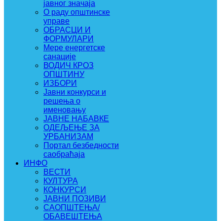
јавног значаја
О раду општинске
управе
ОБРАСЦИ И
ФОРМУЛАРИ
Мере енергетске
санације
ВОДИЧ КРОЗ
ОПШТИНУ
ИЗБОРИ
Јавни конкурси и
решења о
именовању
ЈАВНЕ НАБАВКЕ
ОДЕЉЕЊЕ ЗА
УРБАНИЗАМ
Портал безбедности
саобраћаја
ИНФО
ВЕСТИ
КУЛТУРА
КОНКУРСИ
ЈАВНИ ПОЗИВИ
САОПШТЕЊА/
ОБАВЕШТЕЊА