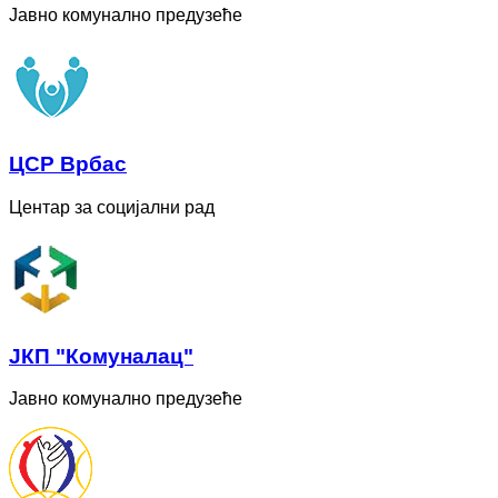
Јавно комунално предузеће
ЦСР Врбас
Центар за социјални рад
ЈКП "Комуналац"
Јавно комунално предузеће