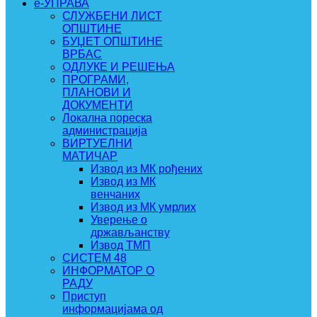
e-УПРАВА
СЛУЖБЕНИ ЛИСТ
ОПШТИНЕ
БУЏЕТ ОПШТИНЕ
ВРБАС
ОДЛУКЕ И РЕШЕЊА
ПРОГРАМИ,
ПЛАНОВИ И
ДОКУМЕНТИ
Локална пореска
администрација
ВИРТУЕЛНИ
МАТИЧАР
Извод из МК рођених
Извод из МК
венчаних
Извод из МК умрлих
Уверење о
држављанству
Извод ТМП
СИСТЕМ 48
ИНФОРМАТОР О
РАДУ
Приступ
информацијама од