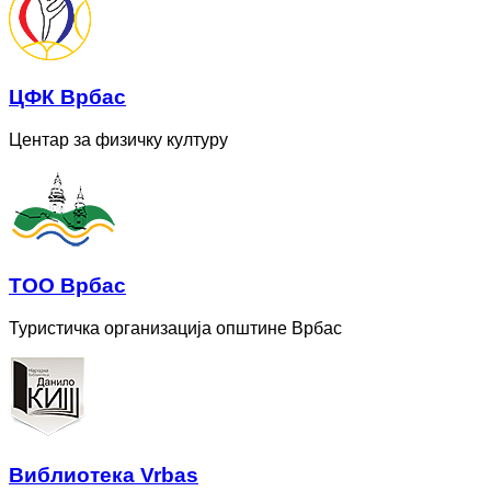
ЦФК Врбас
Центар за физичку културу
ТОО Врбас
Туристичка организација општине Врбас
Bиблиотека Vrbas