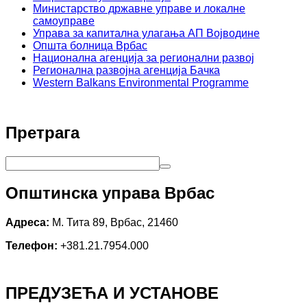
Министарство државне управе и локалне
самоуправе
Управа за капитална улагања АП Војводине
Општа болница Врбас
Национална агенција за регионални развој
Регионална развојна агенција Бачка
Western Balkans Environmental Programme
Претрага
Општинска управа Врбас
Адреса:
М. Тита 89, Врбас, 21460
Телефон:
+381.21.7954.000
ПРЕДУЗЕЋА И УСТАНОВЕ