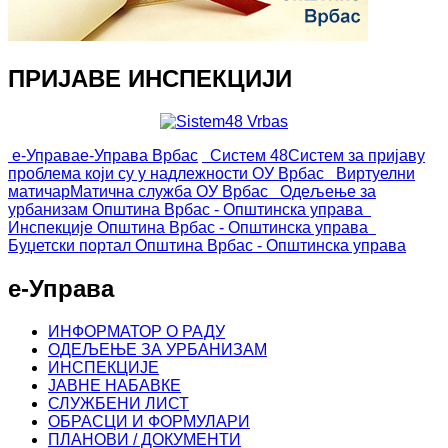
ПРИЈАВЕ ИНСПЕКЦИЈИ
е-Управа
е-Управа Врбас
Систем 48
Систем за пријаву
проблема који су у надлежности ОУ Врбас
Виртуелни
матичар
Матична служба ОУ Врбас
Одељење за
урбанизам
Општина Врбас - Општинска управа
Инспекције
Општина Врбас - Општинска управа
Буџетски портал
Општина Врбас - Општинска управа
е-Управа
ИНФОРМАТОР О РАДУ
ОДЕЉЕЊЕ ЗА УРБАНИЗАМ
ИНСПЕКЦИЈЕ
ЈАВНЕ НАБАВКЕ
СЛУЖБЕНИ ЛИСТ
ОБРАСЦИ И ФОРМУЛАРИ
ПЛАНОВИ / ДОКУМЕНТИ