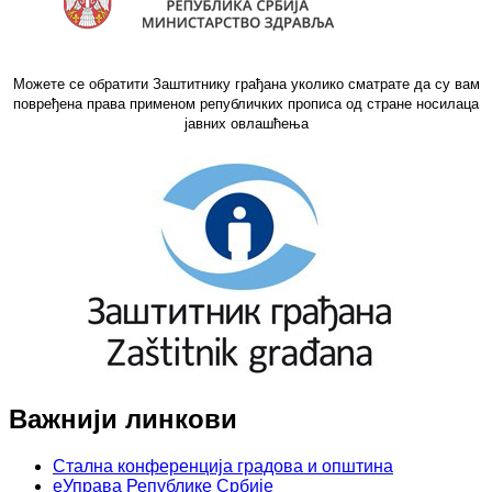
Можете се обратити Заштитнику грађана уколико сматрате да су вам
повређена права применом републичких прописа од стране носилаца
јавних овлашћења
Важнији линкови
Стална конференција градова и општина
еУправа Републике Србије