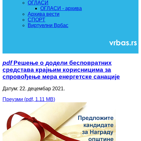
ОГЛАСИ
ОГЛАСИ - архива
Архива вести
СПОРТ
Виртуелни Врбас
pdf
Решење о додели бесповратних
средстава крајњим корисницима за
спровођење мера енергетске санације
Датум: 22. децембар 2021.
Преузми
(
pdf,
1.11 MB
)