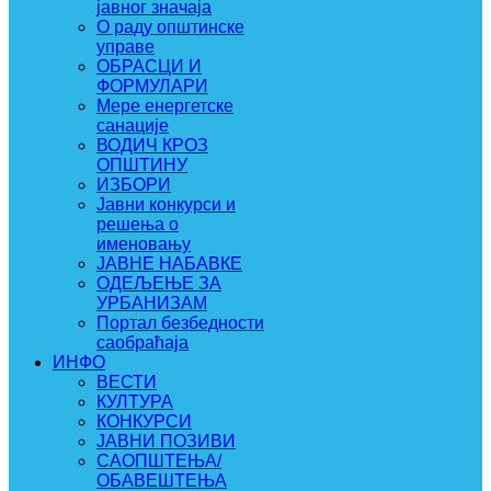
јавног значаја
О раду општинске
управе
ОБРАСЦИ И
ФОРМУЛАРИ
Мере енергетске
санације
ВОДИЧ КРОЗ
ОПШТИНУ
ИЗБОРИ
Јавни конкурси и
решења о
именовању
ЈАВНЕ НАБАВКЕ
ОДЕЉЕЊЕ ЗА
УРБАНИЗАМ
Портал безбедности
саобраћаја
ИНФО
ВЕСТИ
КУЛТУРА
КОНКУРСИ
ЈАВНИ ПОЗИВИ
САОПШТЕЊА/
ОБАВЕШТЕЊА