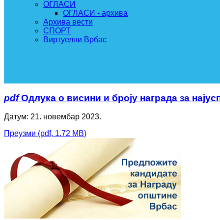
ОГЛАСИ
ОГЛАСИ - архива
Архива вести
СПОРТ
Виртуелни Врбас
pdf
Одлука о висини и броју награда за најус
Датум: 21. новембар 2023.
Преузми
(
pdf,
1.72 MB
)