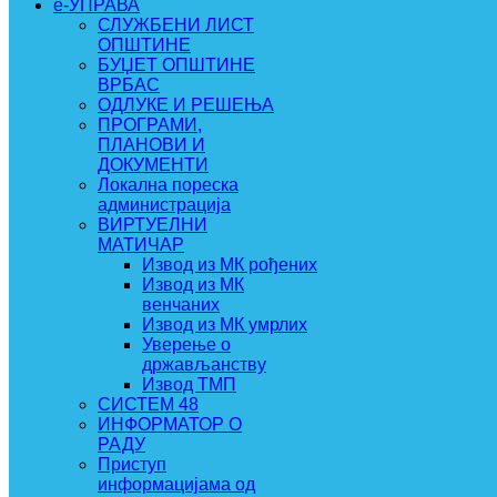
e-УПРАВА
СЛУЖБЕНИ ЛИСТ
ОПШТИНЕ
БУЏЕТ ОПШТИНЕ
ВРБАС
ОДЛУКЕ И РЕШЕЊА
ПРОГРАМИ,
ПЛАНОВИ И
ДОКУМЕНТИ
Локална пореска
администрација
ВИРТУЕЛНИ
МАТИЧАР
Извод из МК рођених
Извод из МК
венчаних
Извод из МК умрлих
Уверење о
држављанству
Извод ТМП
СИСТЕМ 48
ИНФОРМАТОР О
РАДУ
Приступ
информацијама од