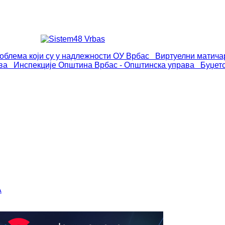
роблема који су у надлежности ОУ Врбас
Виртуелни матича
ва
Инспекције
Општина Врбас - Општинска управа
Буџет
А