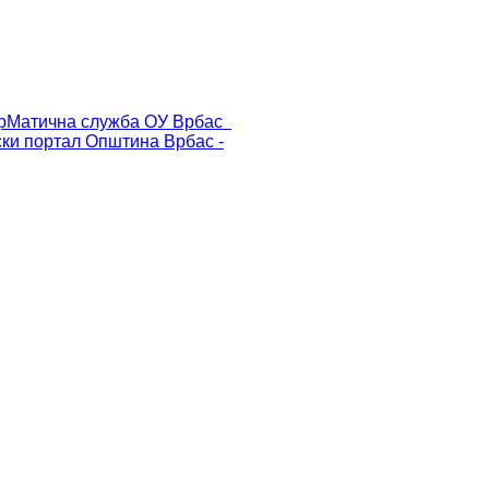
р
Матична служба ОУ Врбас
ски портал
Општина Врбас -