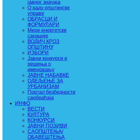
јавног значаја
О раду општинске
управе
ОБРАСЦИ И
ФОРМУЛАРИ
Мере енергетске
санације
ВОДИЧ КРОЗ
ОПШТИНУ
ИЗБОРИ
Јавни конкурси и
решења о
именовању
ЈАВНЕ НАБАВКЕ
ОДЕЉЕЊЕ ЗА
УРБАНИЗАМ
Портал безбедности
саобраћаја
ИНФО
ВЕСТИ
КУЛТУРА
КОНКУРСИ
ЈАВНИ ПОЗИВИ
САОПШТЕЊА/
ОБАВЕШТЕЊА