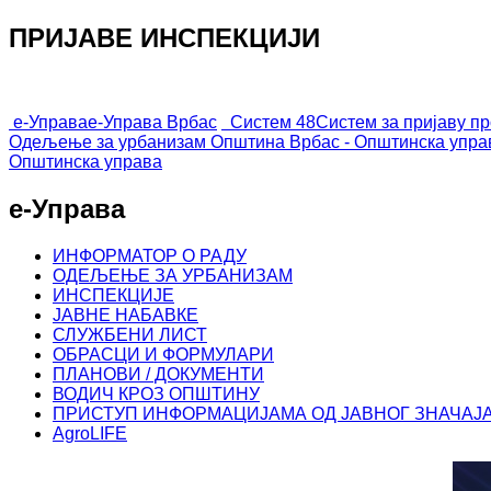
ПРИЈАВЕ ИНСПЕКЦИЈИ
е-Управа
е-Управа Врбас
Систем 48
Систем за пријаву п
Одељење за урбанизам
Општина Врбас - Општинска упра
Општинска управа
е-Управа
ИНФОРМАТОР О РАДУ
ОДЕЉЕЊЕ ЗА УРБАНИЗАМ
ИНСПЕКЦИЈЕ
ЈАВНЕ НАБАВКЕ
СЛУЖБЕНИ ЛИСТ
ОБРАСЦИ И ФОРМУЛАРИ
ПЛАНОВИ / ДОКУМЕНТИ
ВОДИЧ КРОЗ ОПШТИНУ
ПРИСТУП ИНФОРМАЦИЈАМА ОД ЈАВНОГ ЗНАЧАЈ
AgroLIFE