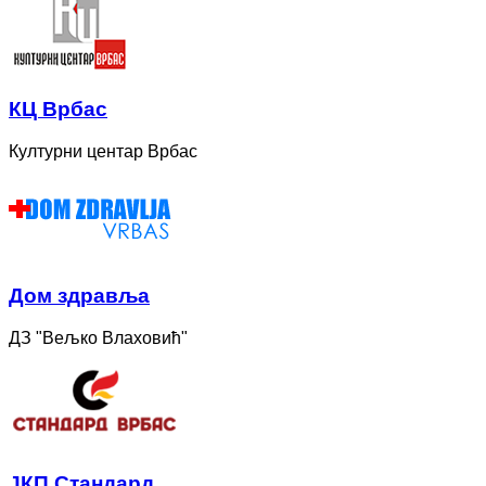
КЦ Врбас
Културни центар Врбас
Дом здравља
ДЗ "Вељко Влаховић"
ЈКП Стандард