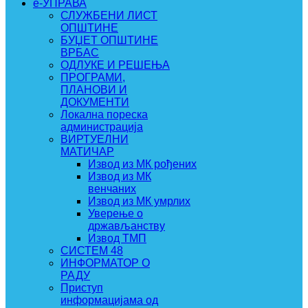
e-УПРАВА
СЛУЖБЕНИ ЛИСТ
ОПШТИНЕ
БУЏЕТ ОПШТИНЕ
ВРБАС
ОДЛУКЕ И РЕШЕЊА
ПРОГРАМИ,
ПЛАНОВИ И
ДОКУМЕНТИ
Локална пореска
администрација
ВИРТУЕЛНИ
МАТИЧАР
Извод из МК рођених
Извод из МК
венчаних
Извод из МК умрлих
Уверење о
држављанству
Извод ТМП
СИСТЕМ 48
ИНФОРМАТОР О
РАДУ
Приступ
информацијама од