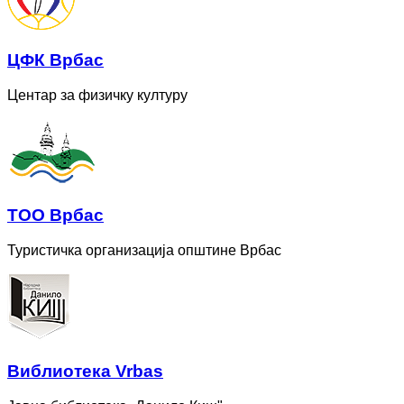
ЦФК Врбас
Центар за физичку културу
ТОО Врбас
Туристичка организација општине Врбас
Bиблиотека Vrbas