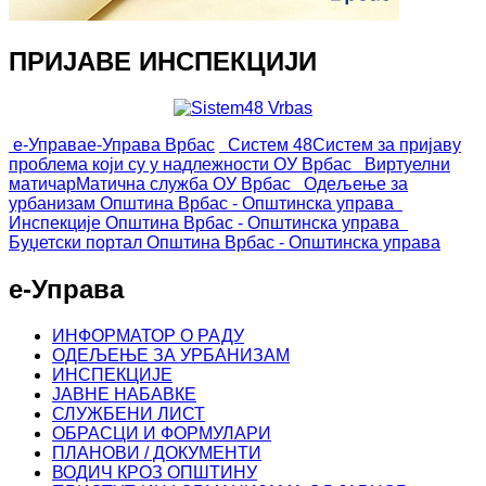
ПРИЈАВЕ ИНСПЕКЦИЈИ
е-Управа
е-Управа Врбас
Систем 48
Систем за пријаву
проблема који су у надлежности ОУ Врбас
Виртуелни
матичар
Матична служба ОУ Врбас
Одељење за
урбанизам
Општина Врбас - Општинска управа
Инспекције
Општина Врбас - Општинска управа
Буџетски портал
Општина Врбас - Општинска управа
е-Управа
ИНФОРМАТОР О РАДУ
ОДЕЉЕЊЕ ЗА УРБАНИЗАМ
ИНСПЕКЦИЈЕ
ЈАВНЕ НАБАВКЕ
СЛУЖБЕНИ ЛИСТ
ОБРАСЦИ И ФОРМУЛАРИ
ПЛАНОВИ / ДОКУМЕНТИ
ВОДИЧ КРОЗ ОПШТИНУ