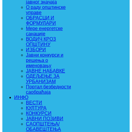
јавног значаја
О раду општинске
управе
ОБРАСЦИ И
ФОРМУЛАРИ
Мере енергетске
санације
ВОДИЧ КРОЗ
ОПШТИНУ
ИЗБОРИ
Јавни конкурси и
решења о
именовању
ЈАВНЕ НАБАВКЕ
ОДЕЉЕЊЕ ЗА
УРБАНИЗАМ
Портал безбедности
саобраћаја
ИНФО
ВЕСТИ
КУЛТУРА
КОНКУРСИ
ЈАВНИ ПОЗИВИ
САОПШТЕЊА/
ОБАВЕШТЕЊА