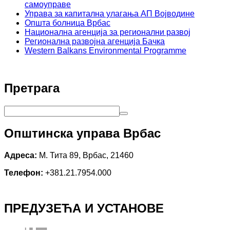
самоуправе
Управа за капитална улагања АП Војводине
Општа болница Врбас
Национална агенција за регионални развој
Регионална развојна агенција Бачка
Western Balkans Environmental Programme
Претрага
Општинска управа Врбас
Адреса:
М. Тита 89, Врбас, 21460
Телефон:
+381.21.7954.000
ПРЕДУЗЕЋА И УСТАНОВЕ