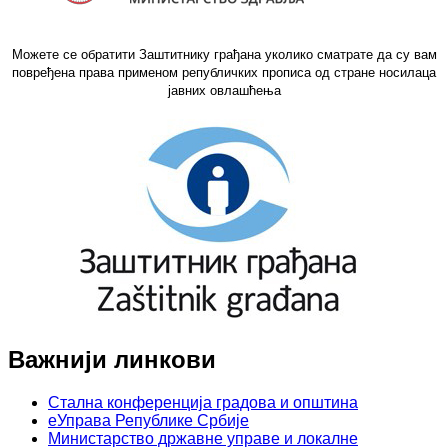
Можете се обратити Заштитнику грађана уколико сматрате да су вам
повређена права применом републичких прописа од стране носилаца
јавних овлашћења
Важнији линкови
Стална конференција градова и општина
еУправа Републике Србије
Министарство државне управе и локалне