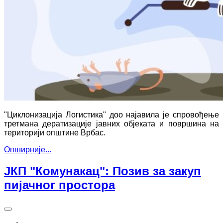
"Циклонизација Логистика" доо најавила је спровођење
третмана дератизације јавних објеката и површина на
територији општине Врбас.
Опширније...
ЈКП "Комунакац": Позив за закуп
пијачног простора