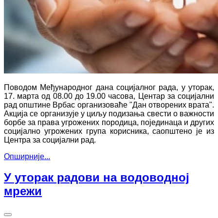
Поводом Међународног дана социјалног рада, у уторак,
17. марта од 08.00 до 19.00 часова, Центар за социјални
рад општине Врбас организоваће "Дан отворених врата".
Акција се организује у циљу подизања свести о важности
борбе за права угрожених породица, појединаца и других
социјално угрожених група корисника, саопштено је из
Центра за социјални рад.
Опширније...
У уторак радови на водоводној
мрежи