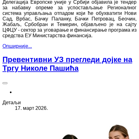
Делегација Европске уније у Србији објавила је тендер
за набавку опреме за успостављање Регионалног
система управљања отпадом који ће обухватити Нови
Сад, Врбас, Бачку Паланку, Бачки Петровац, Беочин,
Жабаљ, Србобран и Темерин, објављено је на сајту
ЦФЦУ - сектор за уговарање и финансирање програма из
средства ЕУ Министарства финансија.
Опширније...
Превентивни УЗ прегледи дојке на
Тргу Николе Пашића
Детаљи
17. март 2026.