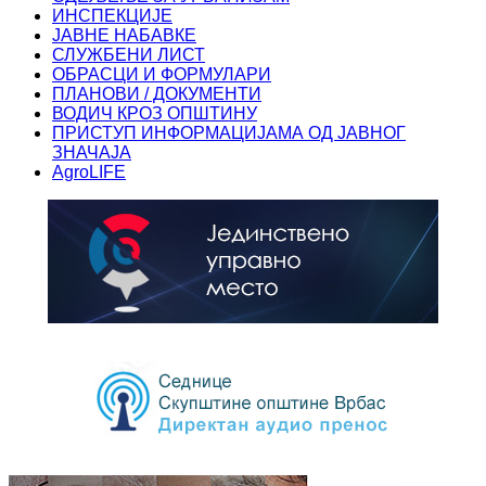
ИНСПЕКЦИЈЕ
ЈАВНЕ НАБАВКЕ
СЛУЖБЕНИ ЛИСТ
ОБРАСЦИ И ФОРМУЛАРИ
ПЛАНОВИ / ДОКУМЕНТИ
ВОДИЧ КРОЗ ОПШТИНУ
ПРИСТУП ИНФОРМАЦИЈАМА ОД ЈАВНОГ
ЗНАЧАЈА
AgroLIFE