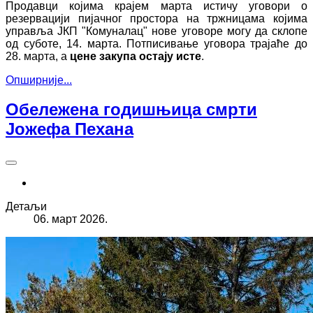
Продавци којима крајем марта истичу уговори о
резервацији пијачног простора на тржницама којима
управља ЈКП "Комуналац" нове уговоре могу да склопе
од суботе, 14. марта. Потписивање уговора трајаће до
28. марта, а
цене закупа остају исте
.
Опширније...
Обележена годишњица смрти
Јожефа Пехана
Детаљи
06. март 2026.