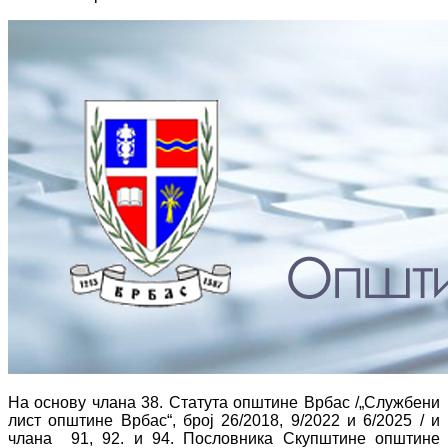
На основу члана 38. Статута општине Врбас /„Службени
лист општине Врбас“, број 26/2018, 9/2022 и 6/2025 / и
члана 91, 92. и 94. Пословника Скупштине општине