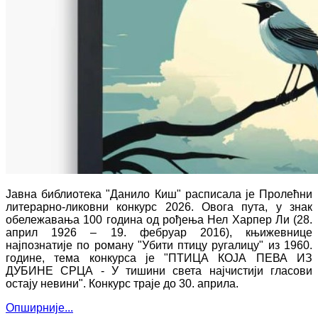
Јавна библиотека "Данило Киш" расписала је Пролећни
литерарно-ликовни конкурс 2026. Овога пута, у знак
обележавања 100 година од рођења Нел Харпер Ли (28.
април 1926 – 19. фебруар 2016), књижевнице
најпознатије по роману "Убити птицу ругалицу" из 1960.
године, тема конкурса је "
ПТИЦА КОЈА ПЕВА ИЗ
ДУБИНЕ СРЦА - У тишини света најчистији гласови
остају невини". Конкурс траје до
30. априла.
Опширније...