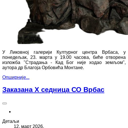
У Ликовној галерији Културног центра Врбаса, у
понедељак, 23. марта у 19.00 часова, биће отворена
изложба "Страдања - Кад Бог није ходао земљом",
аутора др Благоја Орбовића Монтане.
Опширније...
Заказана X седница СО Врбас
Детаљи
12. март 2026.