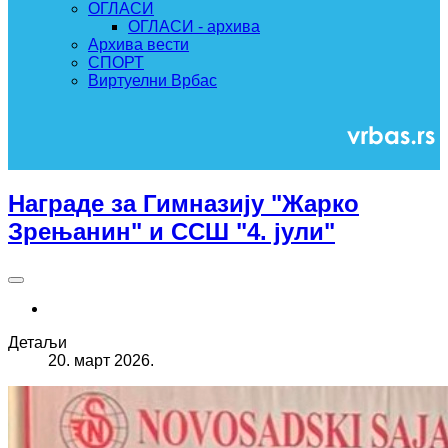
ОГЛАСИ
ОГЛАСИ - архива
Архива вести
СПОРТ
Виртуелни Врбас
Награде за Гимназију "Жарко
Зрењанин" и ССШ "4. јули"
Детаљи
20. март 2026.