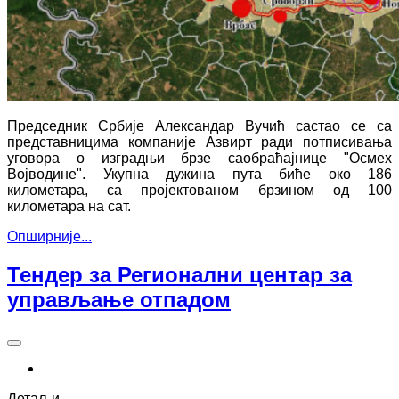
Председник Србије Александар Вучић састао се са
представницима компаније Азвирт ради потписивања
уговора о изградњи брзе саобраћајнице "Осмех
Војводине". Укупна дужина пута биће око 186
километара, са пројектованом брзином од 100
километара на сат.
Опширније...
Тендер за Регионални центар за
управљање отпадом
Детаљи