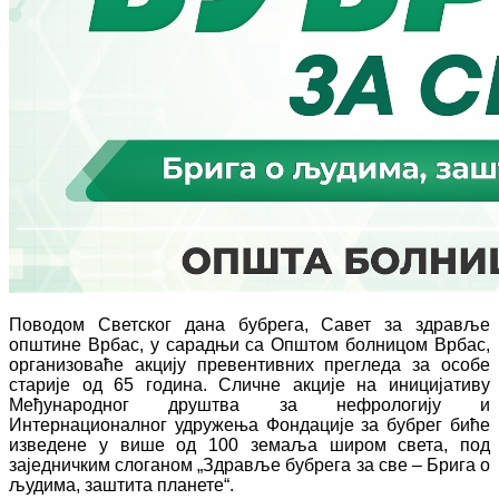
Поводом Светског дана бубрега, Савет за здравље
општине Врбас, у сарадњи са Општом болницом Врбас,
организоваће акцију превентивних прегледа за особе
старије од 65 година. Сличне акције на иницијативу
Међународног друштва за нефрологију и
Интернационалног удружења Фондације за бубрег биће
изведене у више од 100 земаља широм света, под
заједничким слоганом „Здравље бубрега за све – Брига о
људима, заштита планете“.