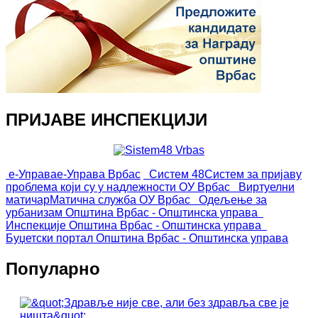
ПРИЈАВЕ ИНСПЕКЦИЈИ
е-Управа
е-Управа Врбас
Систем 48
Систем за пријаву
проблема који су у надлежности ОУ Врбас
Виртуелни
матичар
Матична служба ОУ Врбас
Одељење за
урбанизам
Општина Врбас - Општинска управа
Инспекције
Општина Врбас - Општинска управа
Буџетски портал
Општина Врбас - Општинска управа
Популарно