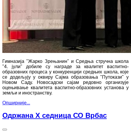
Гимназија "Жарко Зрењанин" и Средња стручна школа
"4. јули" добиле су награде за квалитет васпитно-
образовних процеса у конкуренцији средњих школа, које
се додељују у оквиру Сајма образовања "Путокази" у
Новом Саду. Новосадски сајам редовно организује
оцењивање квалитета васпитно-образовних установа у
земљи и иностранству.
Опширније...
Одржана X седница СО Врбас