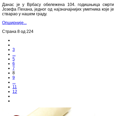
Данас је у Врбасу обележена 104. годишњица смрти
Јозефа Пехана, једног од најзначајнијих уметника које је
стварао у нашем граду.
Опширније...
Страна 8 од 224
3
...
5
6
7
8
9
...
11
12