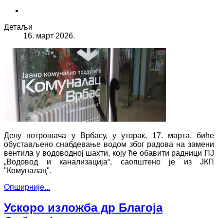
Детаљи
16. март 2026.
Делу потрошача у Врбасу, у уторак, 17. марта, биће
обустављено снабдевање водом због радова на замени
вентила у водоводној шахти, коју ће обавити радници ПЈ
„Водовод и канализација“, саопштено је из ЈКП
"Комуналац".
Опширније...
Ускоро изложба др Благоја