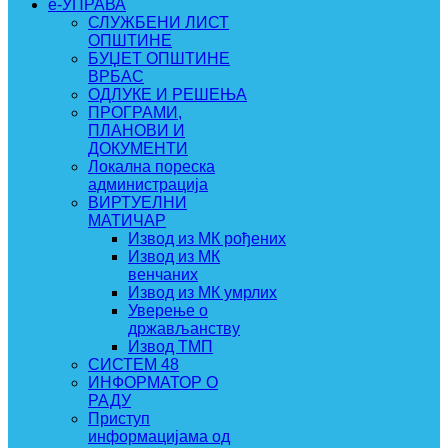
e-УПРАВА
СЛУЖБЕНИ ЛИСТ
ОПШТИНЕ
БУЏЕТ ОПШТИНЕ
ВРБАС
ОДЛУКЕ И РЕШЕЊА
ПРОГРАМИ,
ПЛАНОВИ И
ДОКУМЕНТИ
Локална пореска
администрација
ВИРТУЕЛНИ
МАТИЧАР
Извод из МК рођених
Извод из МК
венчаних
Извод из МК умрлих
Уверење о
држављанству
Извод ТМП
СИСТЕМ 48
ИНФОРМАТОР О
РАДУ
Приступ
информацијама од