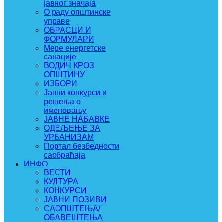
јавног значаја
О раду општинске
управе
ОБРАСЦИ И
ФОРМУЛАРИ
Мере енергетске
санације
ВОДИЧ КРОЗ
ОПШТИНУ
ИЗБОРИ
Јавни конкурси и
решења о
именовању
ЈАВНЕ НАБАВКЕ
ОДЕЉЕЊЕ ЗА
УРБАНИЗАМ
Портал безбедности
саобраћаја
ИНФО
ВЕСТИ
КУЛТУРА
КОНКУРСИ
ЈАВНИ ПОЗИВИ
САОПШТЕЊА/
ОБАВЕШТЕЊА