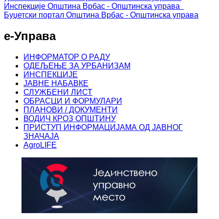
Инспекције
Општина Врбас - Општинска управа
Буџетски портал
Општина Врбас - Општинска управа
е-Управа
ИНФОРМАТОР О РАДУ
ОДЕЉЕЊЕ ЗА УРБАНИЗАМ
ИНСПЕКЦИЈЕ
ЈАВНЕ НАБАВКЕ
СЛУЖБЕНИ ЛИСТ
ОБРАСЦИ И ФОРМУЛАРИ
ПЛАНОВИ / ДОКУМЕНТИ
ВОДИЧ КРОЗ ОПШТИНУ
ПРИСТУП ИНФОРМАЦИЈАМА ОД ЈАВНОГ
ЗНАЧАЈА
AgroLIFE