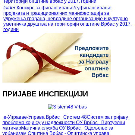
територији општине врбас у 2017. години
folder
Конкурс за финансирање/суфинансирање
пројеката и традиционалних манифестација за
удружења грађана, невладине организације и културно
уметничка друштва на територији општине Врбас у 2017.
години
ПРИЈАВЕ ИНСПЕКЦИЈИ
е-Управа
е-Управа Врбас
Систем 48
Систем за пријаву
проблема који су у надлежности ОУ Врбас
Виртуелни
матичар
Матична служба ОУ Врбас
Одељење за
урбанизам
Општина Врбас - Општинска управа