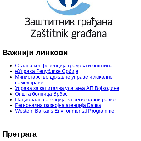
Важнији линкови
Стална конференција градова и општина
еУправа Републике Србије
Министарство државне управе и локалне
самоуправе
Управа за капитална улагања АП Војводине
Општа болница Врбас
Национална агенција за регионални развој
Регионална развојна агенција Бачка
Western Balkans Environmental Programme
Претрага