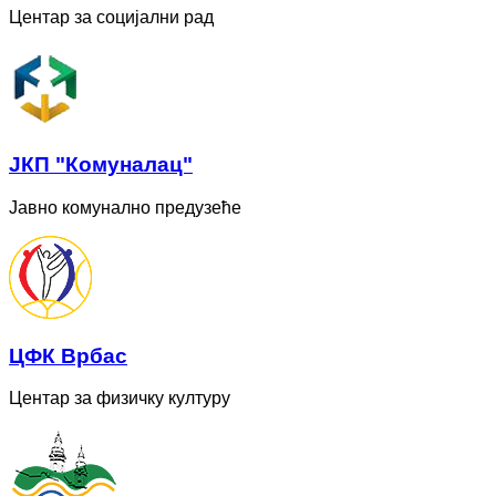
Центар за социјални рад
ЈКП "Комуналац"
Јавно комунално предузеће
ЦФК Врбас
Центар за физичку културу