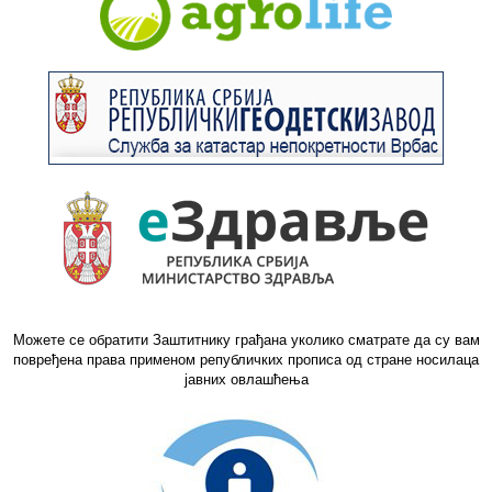
Можете се обратити Заштитнику грађана уколико сматрате да су вам
повређена права применом републичких прописа од стране носилаца
јавних овлашћења