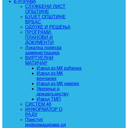
e-УПРАВА
СЛУЖБЕНИ ЛИСТ
ОПШТИНЕ
БУЏЕТ ОПШТИНЕ
ВРБАС
ОДЛУКЕ И РЕШЕЊА
ПРОГРАМИ,
ПЛАНОВИ И
ДОКУМЕНТИ
Локална пореска
администрација
ВИРТУЕЛНИ
МАТИЧАР
Извод из МК рођених
Извод из МК
венчаних
Извод из МК умрлих
Уверење о
држављанству
Извод ТМП
СИСТЕМ 48
ИНФОРМАТОР О
РАДУ
Приступ
информацијама од