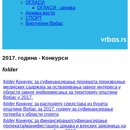
ОГЛАСИ
ОГЛАСИ - архива
Архива вести
СПОРТ
Виртуелни Врбас
2017. година - Конкурси
folder
folder
Конкурс за суфинансирање пројеката производње
медијских садржаја за остваривања јавног интереса у
области јавног информисања за територију општине
Врбас у 2017.
folder
Конкурс за расподелу средстава из буџета
општине Врбас за 2017. годину за суфинансирање
потреба у области спорта
folder
Конкурс за финансирање/суфинансирање
пројеката/манифестација цркава и верских заједница на