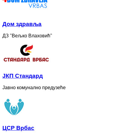
Дом здравља
ДЗ "Вељко Влаховић"
ЈКП Стандард
Јавно комунално предузеће
ЦСР Врбас