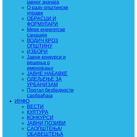
јавног значаја
О раду општинске
управе
ОБРАСЦИ И
ФОРМУЛАРИ
Мере енергетске
санације
ВОДИЧ КРОЗ
ОПШТИНУ
ИЗБОРИ
Јавни конкурси и
решења о
именовању
ЈАВНЕ НАБАВКЕ
ОДЕЉЕЊЕ ЗА
УРБАНИЗАМ
Портал безбедности
саобраћаја
ИНФО
ВЕСТИ
КУЛТУРА
КОНКУРСИ
ЈАВНИ ПОЗИВИ
САОПШТЕЊА/
ОБАВЕШТЕЊА